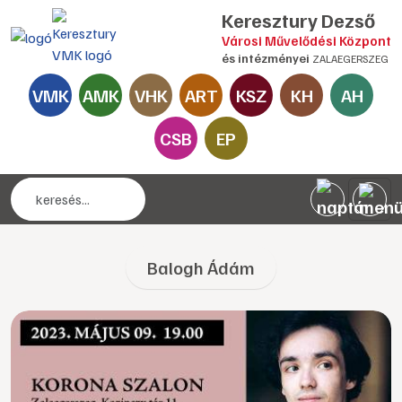
Keresztury Dezső
Városi Művelődési Központ
és intézményei
ZALAEGERSZEG
VMK
AMK
VHK
ART
KSZ
KH
AH
CSB
EP
Balogh Ádám