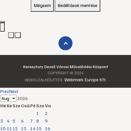
Mégsem
Beállítások mentése
›
Keresztury Dezső Városi Művelődési Központ
COPYRIGHT © 2024
Webmark Europe Kft.
WEBOLDALKÉSZÍTÉS:
Prev
Next
2026
Hé
Ke
Sze
Csü
Pé
Szo
Va
1
2
3
4
5
6
7
8
9
10
11
12
13
14
15
16