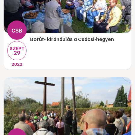
Borút- kirándulás a Csácsi-hegyen
SZEPT
29
2022