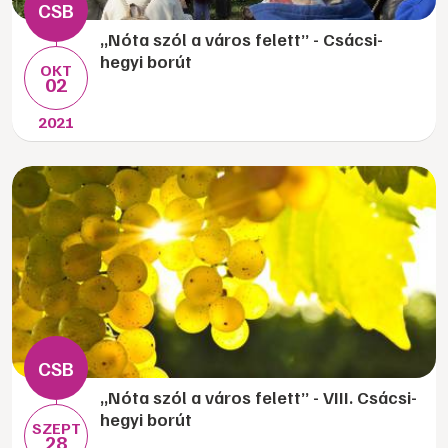
„Nóta szól a város felett” - Csácsi-
hegyi borút
OKT
02
2021
„Nóta szól a város felett” - VIII. Csácsi-
hegyi borút
SZEPT
28