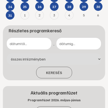
24
25
26
27
28
29
30
1
2
3
4
5
6
31
Részletes programkereső
-
KERESÉS
Aktuális programfüzet
Programfüzet 2026. május-június