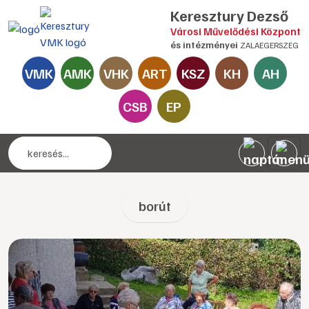
Keresztury Dezső
Városi Művelődési Központ
és intézményei
ZALAEGERSZEG
VMK
AMK
VHK
ART
KSZ
KH
AH
CSB
EP
borút