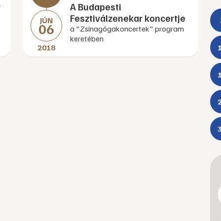
r
A Budapesti
Fesztiválzenekar koncertje
JÚN
06
a "Zsinagógakoncertek" program
keretében
2018