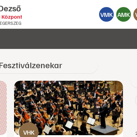
 Dezső
VMK
AMK
i Központ
EGERSZEG
Fesztiválzenekar