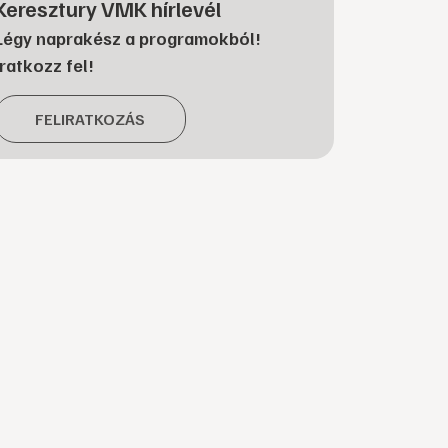
Keresztury VMK hírlevél
Légy naprakész a programokból!
Iratkozz fel!
FELIRATKOZÁS