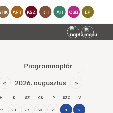
VHK
ART
KSZ
KH
AH
CSB
EP
Programnaptár
2026. augusztus
<
>
H
K
SZ
CS
P
SZO
V
27
28
29
30
31
1
2