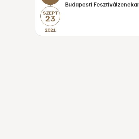
Budapesti Fesztiválzeneka
SZEPT
23
2021