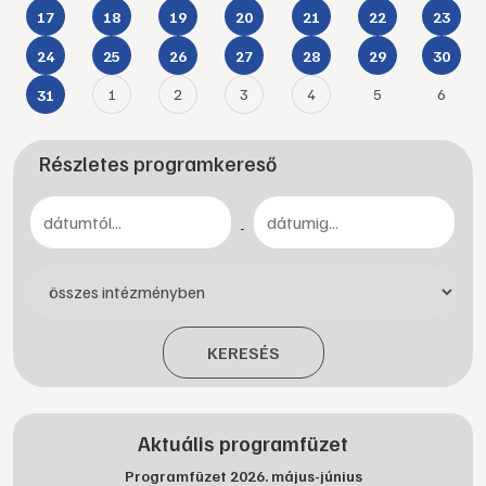
17
18
19
20
21
22
23
24
25
26
27
28
29
30
1
2
3
4
5
6
31
Részletes programkereső
-
KERESÉS
Aktuális programfüzet
Programfüzet 2026. május-június