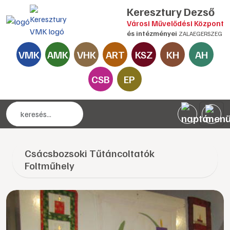
Keresztury Dezső
Városi Művelődési Központ
és intézményei
ZALAEGERSZEG
VMK
AMK
VHK
ART
KSZ
KH
AH
CSB
EP
Csácsbozsoki Tűtáncoltatók
Foltműhely