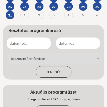
24
25
26
27
28
29
30
1
2
3
4
5
6
31
Részletes programkereső
-
KERESÉS
Aktuális programfüzet
Programfüzet 2026. május-június