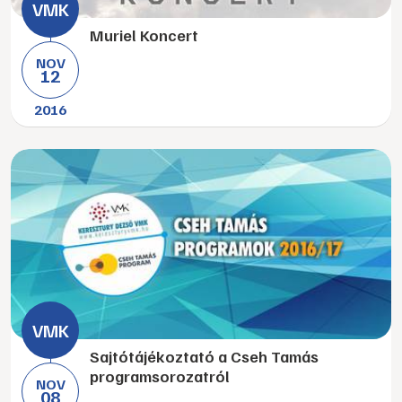
Muriel Koncert
NOV
12
2016
Sajtótájékoztató a Cseh Tamás
programsorozatról
NOV
08