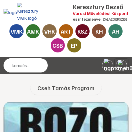
Keresztury Dezső
Városi Művelődési Központ
és intézményei
ZALAEGERSZEG
VMK
AMK
VHK
ART
KSZ
KH
AH
CSB
EP
Cseh Tamás Program