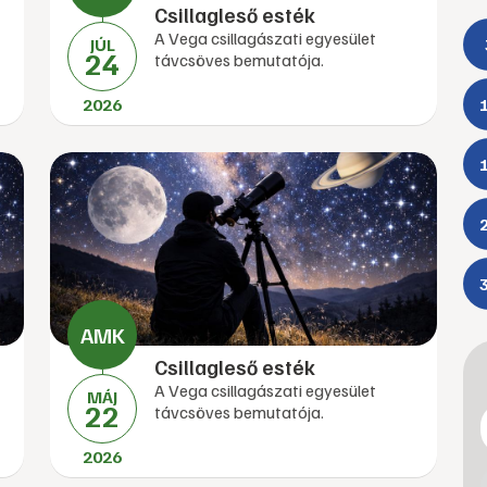
Csillagleső esték
A Vega csillagászati egyesület
JÚL
24
távcsöves bemutatója.
2026
Csillagleső esték
A Vega csillagászati egyesület
MÁJ
22
távcsöves bemutatója.
2026