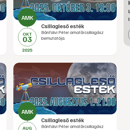
Csillagleső esték
Bánfalvi Péter amatőrcsillagász
OKT
03
bemutatója.
2025
Csillagleső esték
Bánfalvi Péter amatőrcsillagász
AUG