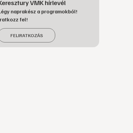
Keresztury VMK hírlevél
Légy naprakész a programokból!
Iratkozz fel!
FELIRATKOZÁS