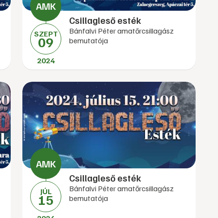
Csillagleső esték
Bánfalvi Péter amatőrcsillagász
SZEPT
09
bemutatója
2024
Csillagleső esték
Bánfalvi Péter amatőrcsillagász
JÚL
15
bemutatója