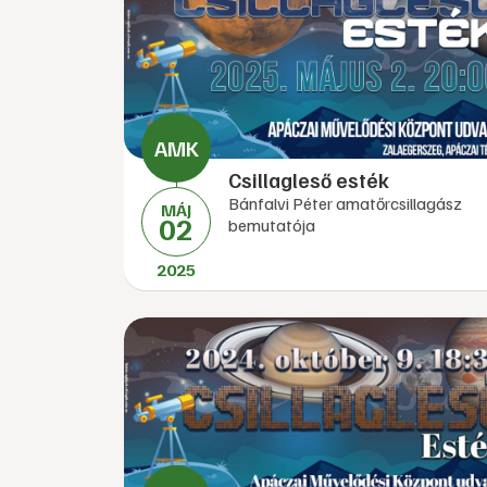
Csillagleső esték
Bánfalvi Péter amatőrcsillagász
MÁJ
02
bemutatója
2025