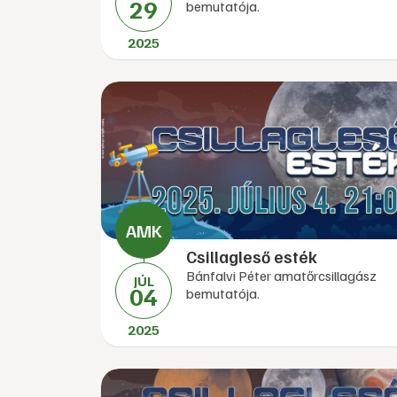
29
bemutatója.
2025
Csillagleső esték
Bánfalvi Péter amatőrcsillagász
JÚL
04
bemutatója.
2025