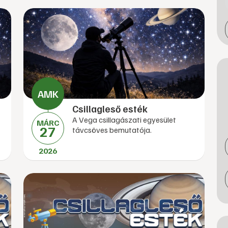
Csillagleső esték
A Vega csillagászati egyesület
MÁRC
27
távcsöves bemutatója.
2026