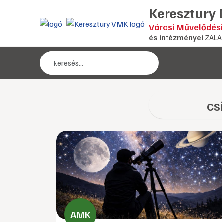
Keresztury
Városi Művelődés
és intézményei
ZALA
cs