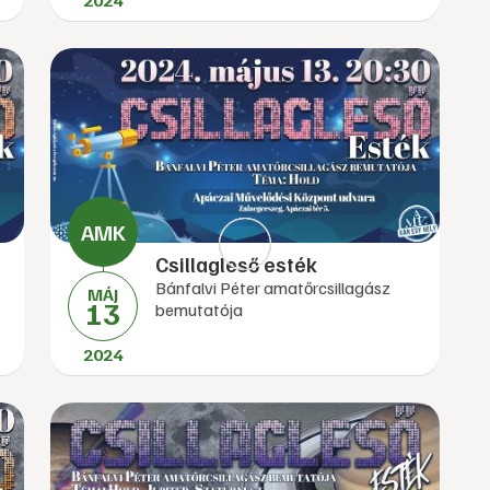
2024
Csillagleső esték
Bánfalvi Péter amatőrcsillagász
MÁJ
13
bemutatója
2024