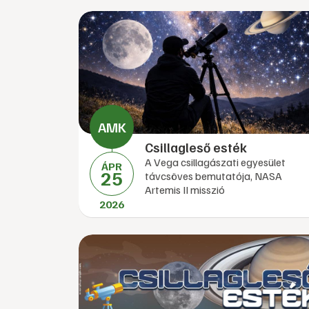
Csillagleső esték
A Vega csillagászati egyesület
ÁPR
25
távcsöves bemutatója, NASA
Artemis II misszió
2026