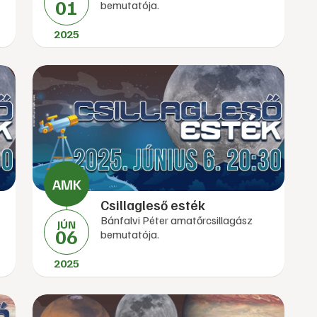
01
bemutatója.
2025
Csillagleső esték
Bánfalvi Péter amatőrcsillagász
JÚN
06
bemutatója.
2025