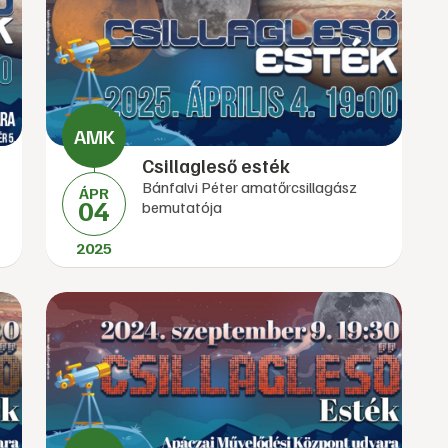
Csillagleső esték
Bánfalvi Péter amatőrcsillagász
ÁPR
04
bemutatója
2025