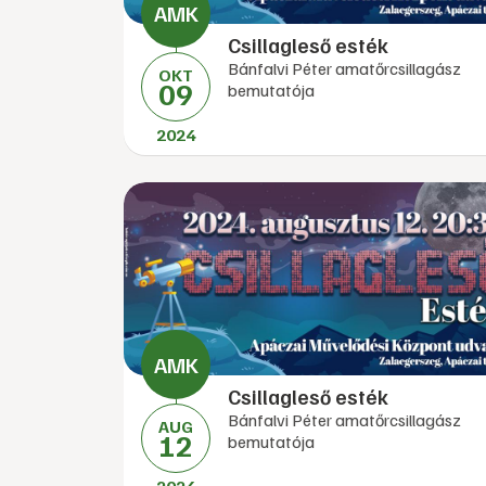
Csillagleső esték
Bánfalvi Péter amatőrcsillagász
OKT
09
bemutatója
2024
Csillagleső esték
Bánfalvi Péter amatőrcsillagász
AUG
12
bemutatója