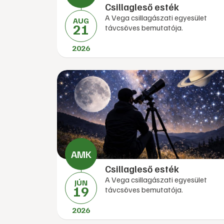
Csillagleső esték
A Vega csillagászati egyesület
AUG
21
távcsöves bemutatója.
2026
Csillagleső esték
A Vega csillagászati egyesület
JÚN
19
távcsöves bemutatója.
2026