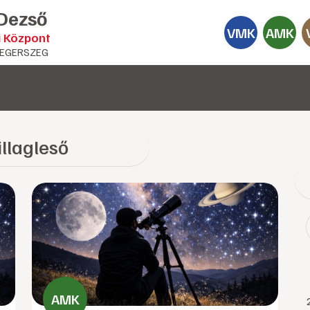
 Dezső
VMK
AMK
i Központ
EGERSZEG
illagleső