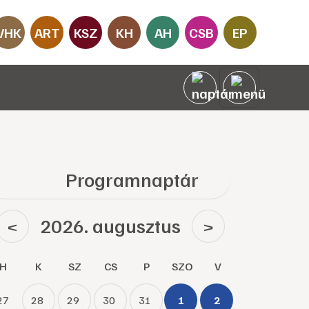
VHK
ART
KSZ
KH
AH
CSB
EP
Programnaptár
2026. augusztus
<
>
H
K
SZ
CS
P
SZO
V
27
28
29
30
31
1
2