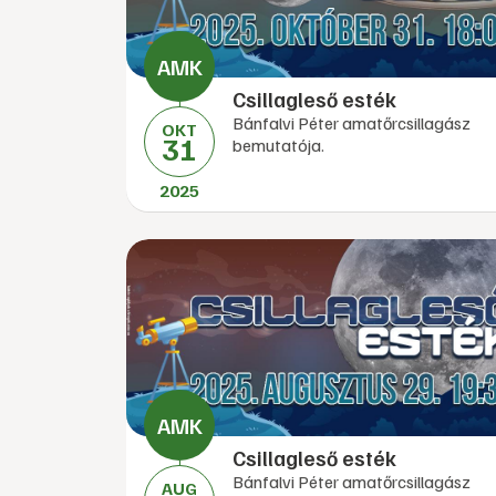
Csillagleső esték
Bánfalvi Péter amatőrcsillagász
OKT
31
bemutatója.
2025
Csillagleső esték
Bánfalvi Péter amatőrcsillagász
AUG