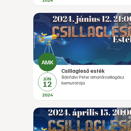
2024
Csillagleső esték
Bánfalvi Péter amatőrcsillagász
JÚN
12
bemutatója
2024