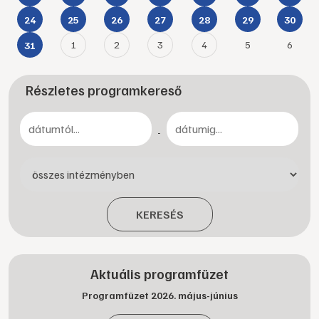
24
25
26
27
28
29
30
1
2
3
4
5
6
31
Részletes programkereső
-
KERESÉS
Aktuális programfüzet
Programfüzet 2026. május-június