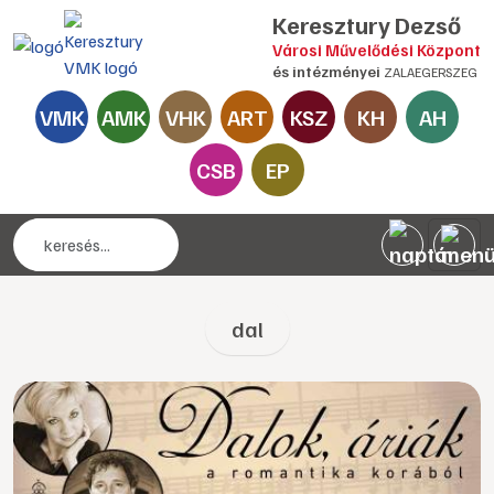
Keresztury Dezső
Városi Művelődési Központ
és intézményei
ZALAEGERSZEG
VMK
AMK
VHK
ART
KSZ
KH
AH
CSB
EP
dal