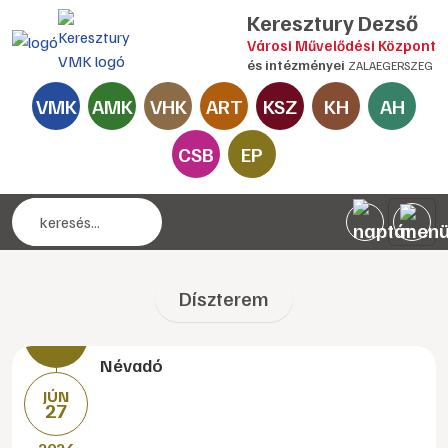
Keresztury Dezső
Városi Művelődési Központ
és intézményei
ZALAEGERSZEG
VMK
AMK
VHK
ART
KSZ
KH
AH
CSB
EP
Díszterem
Névadó
JÚN
27