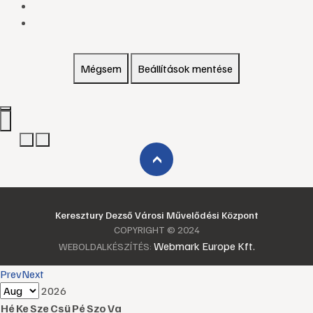
Mégsem
Beállítások mentése
›
Keresztury Dezső Városi Művelődési Központ
COPYRIGHT © 2024
Webmark Europe Kft.
WEBOLDALKÉSZÍTÉS:
Prev
Next
2026
Hé
Ke
Sze
Csü
Pé
Szo
Va