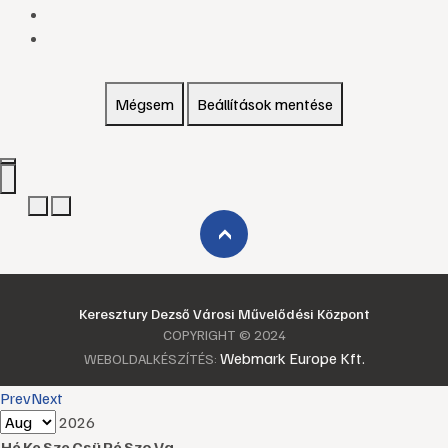
Mégsem
Beállítások mentése
›
Keresztury Dezső Városi Művelődési Központ
COPYRIGHT © 2024
Webmark Europe Kft.
WEBOLDALKÉSZÍTÉS:
Prev
Next
2026
Hé
Ke
Sze
Csü
Pé
Szo
Va