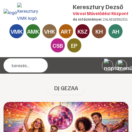
Keresztury Dezső
Városi Művelődési Központ
és intézményei
ZALAEGERSZEG
VMK
AMK
VHK
ART
KSZ
KH
AH
CSB
EP
DJ GEZAA