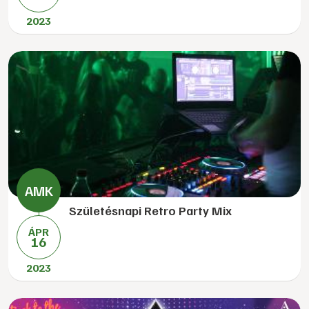
2023
Születésnapi Retro Party Mix
ÁPR
16
2023