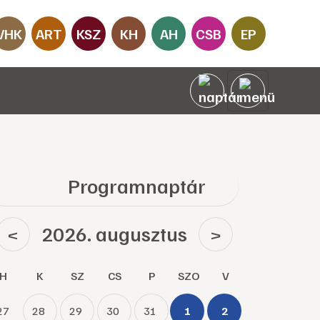
VHK
ART
KSZ
KH
AH
CSB
EP
Programnaptár
2026. augusztus
<
>
H
K
SZ
CS
P
SZO
V
27
28
29
30
31
1
2