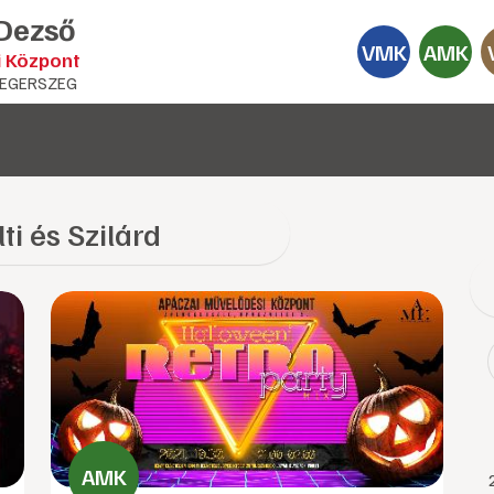
 Dezső
VMK
AMK
i Központ
EGERSZEG
lti és Szilárd