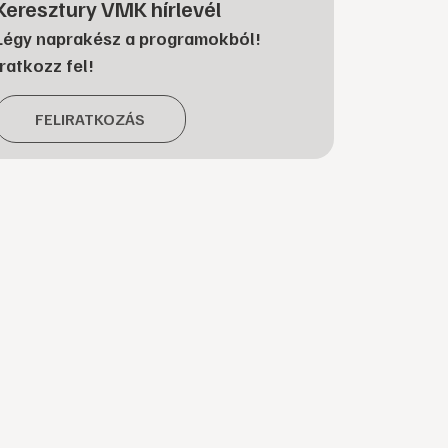
Keresztury VMK hírlevél
Légy naprakész a programokból!
Iratkozz fel!
FELIRATKOZÁS