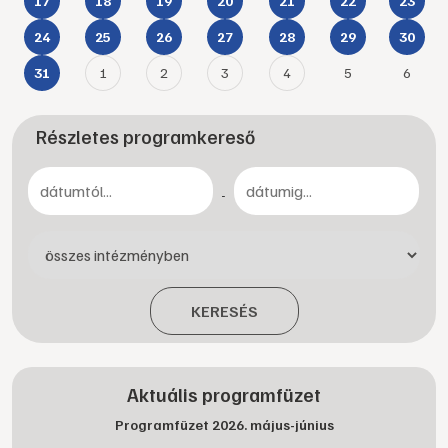
17
18
19
20
21
22
23
24
25
26
27
28
29
30
1
2
3
4
5
6
31
Részletes programkereső
-
KERESÉS
Aktuális programfüzet
Programfüzet 2026. május-június