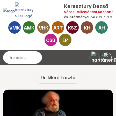
Keresztury Dezső
Városi Művelődési Központ
és intézményei
ZALAEGERSZEG
VMK
AMK
VHK
ART
KSZ
KH
AH
CSB
EP
Dr. Mérő László