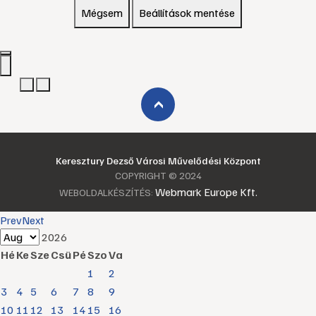
Mégsem
Beállítások mentése
›
Keresztury Dezső Városi Művelődési Központ
COPYRIGHT © 2024
Webmark Europe Kft.
WEBOLDALKÉSZÍTÉS:
Prev
Next
2026
Hé
Ke
Sze
Csü
Pé
Szo
Va
1
2
3
4
5
6
7
8
9
10
11
12
13
14
15
16