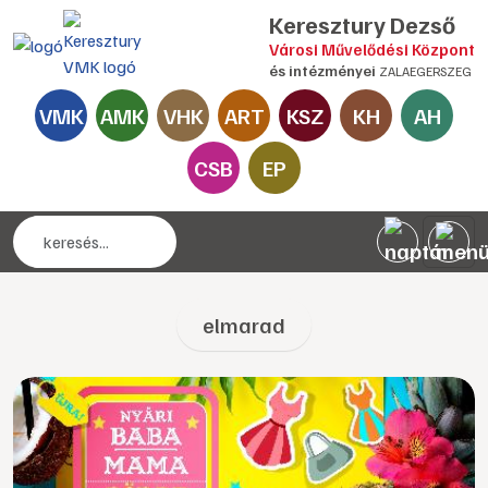
Keresztury Dezső
Városi Művelődési Központ
és intézményei
ZALAEGERSZEG
VMK
AMK
VHK
ART
KSZ
KH
AH
CSB
EP
elmarad