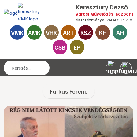
Keresztury Dezső
Városi Művelődési Központ
és intézményei
ZALAEGERSZEG
VMK
AMK
VHK
ART
KSZ
KH
AH
CSB
EP
Farkas Ferenc