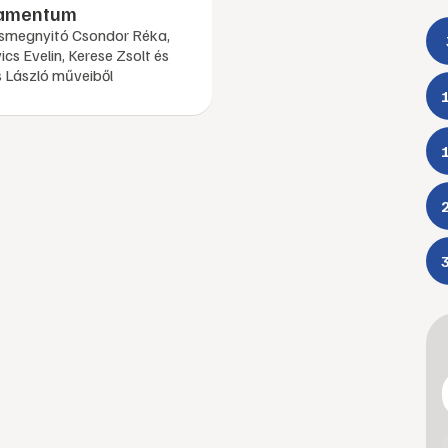
amentum
tásmegnyitó Csondor Réka,
ics Evelin, Kerese Zsolt és
 László műveiből