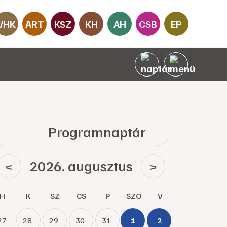
VHK
ART
KSZ
KH
AH
CSB
EP
Programnaptár
2026. augusztus
<
>
H
K
SZ
CS
P
SZO
V
27
28
29
30
31
1
2