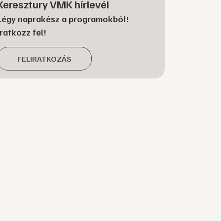
Keresztury VMK hírlevél
Légy naprakész a programokból!
Iratkozz fel!
FELIRATKOZÁS