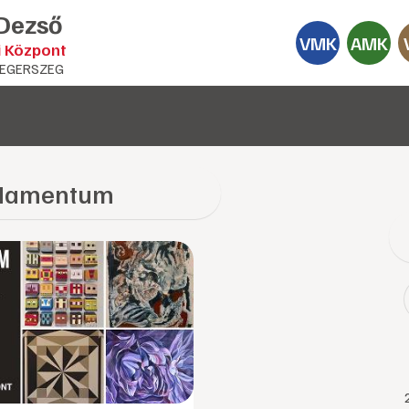
 Dezső
VMK
AMK
i Központ
EGERSZEG
damentum