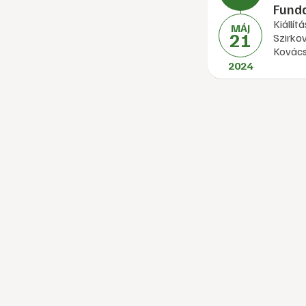
Fund
Kiállí
MÁJ
21
Szirkov
Kovács
2024