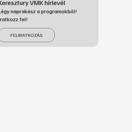
Keresztury VMK hírlevél
Légy naprakész a programokból!
Iratkozz fel!
FELIRATKOZÁS