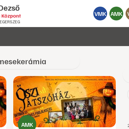
 Dezső
VMK
AMK
i Központ
EGERSZEG
mesekerámia