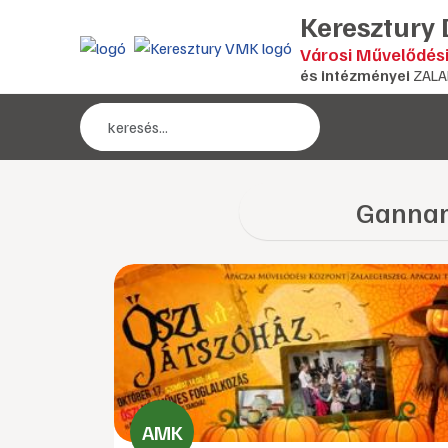
Keresztury
Városi Művelődés
és intézményei
ZALA
Ganna