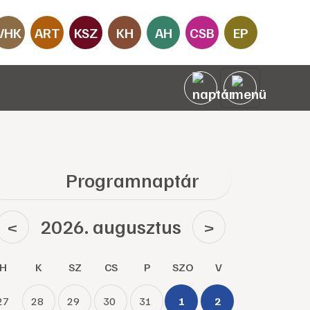
VHK
ART
KSZ
KH
AH
CSB
EP
Programnaptár
2026. augusztus
<
>
H
K
SZ
CS
P
SZO
V
27
28
29
30
31
1
2