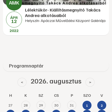
Lélektükör- Kiállításmegnyitó Takács
Andrea alkotásaiból
ÁPR
12
Helyszín: Apáczai Művelődési Központ Galériája
2022
Programnaptár
2026. augusztus
<
>
H
K
SZ
CS
P
SZO
V
27
28
29
30
31
1
2