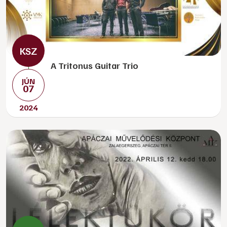
A Tritonus Guitar Trio
JÚN
07
2024