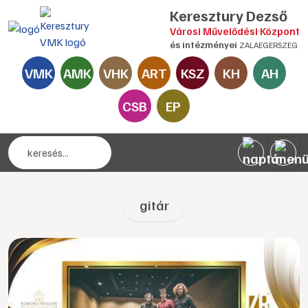
Keresztury Dezső
Városi Művelődési Központ
és intézményei
ZALAEGERSZEG
VMK
AMK
VHK
ART
KSZ
KH
AH
CSB
EP
gitár