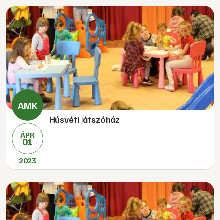
Húsvéti játszóház
ÁPR
01
2023