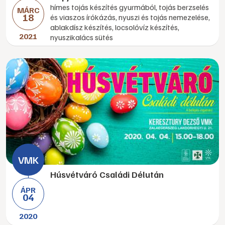
hímes tojás készítés gyurmából, tojás berzselés
MÁRC
18
és viaszos írókázás, nyuszi és tojás nemezelése,
ablakdísz készítés, locsolóvíz készítés,
2021
nyuszikalács sütés
Húsvétváró Családi Délután
ÁPR
04
2020