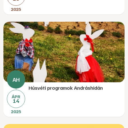
2025
Húsvéti programok Andráshidán
ÁPR
14
2025