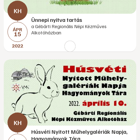
Ünnepi nyitva tartás
a Gébárti Regionális Népi Kézműves
ÁPR
Alkotóházban
15
2022
Húsvéti Nyitott Műhelygalériák Napja,
Hagyományok Tára