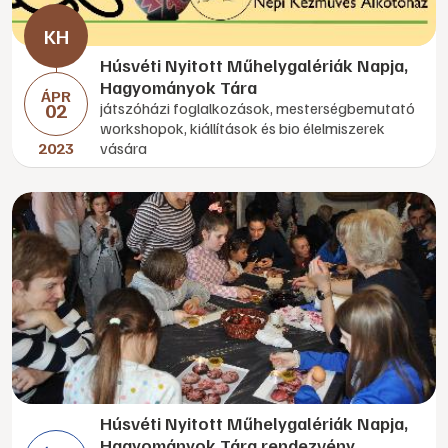
Húsvéti Nyitott Műhelygalériák Napja,
Hagyományok Tára
ÁPR
02
játszóházi foglalkozások, mesterségbemutató
workshopok, kiállítások és bio élelmiszerek
2023
vására
Húsvéti Nyitott Műhelygalériák Napja,
Hagyományok Tára rendezvény