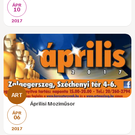
ÁPR
10
2017
Áprilisi Moziműsor
ÁPR
06
2017