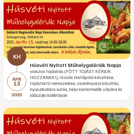
Húsvéti Nyitott Műhelygalériák Napja
viaszos tojásírás (FŐTT TOJÁST KÉRJÜK
HOZZANAK!), rózsás testápoló készítése,
ÁPR
13
tojástartó nemezelése, csuhényuszi készítés,
nyuszikalács sütés, helyi kistermelők vására és
2025
időszaki kiállítások