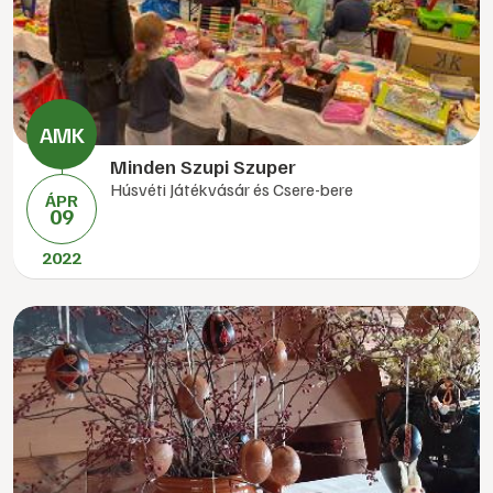
Minden Szupi Szuper
Húsvéti Játékvásár és Csere-bere
ÁPR
09
2022