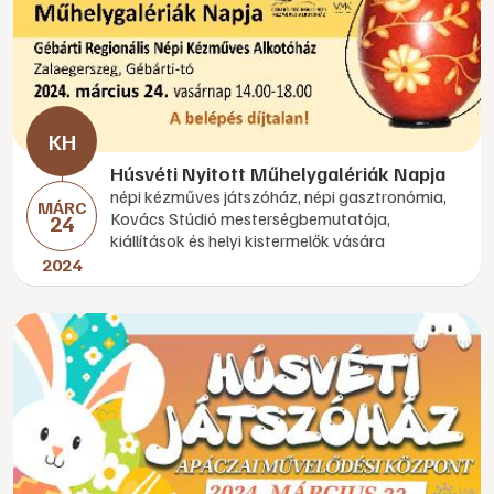
Húsvéti Nyitott Műhelygalériák Napja
népi kézműves játszóház, népi gasztronómia,
MÁRC
Kovács Stúdió mesterségbemutatója,
24
kiállítások és helyi kistermelők vására
2024