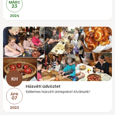
MÁRC
23
2024
Húsvéti üdvözlet
Kellemes húsvéti ünnepeket kívánunk!
ÁPR
07
2023