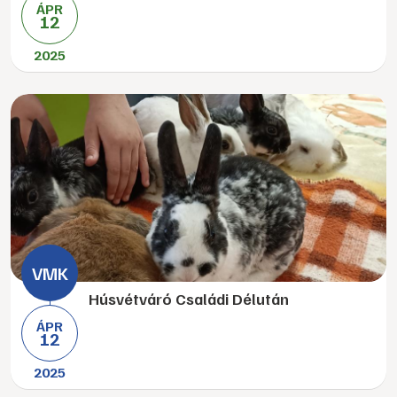
ÁPR
12
2025
Húsvétváró Családi Délután
ÁPR
12
2025