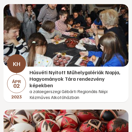
Húsvéti Nyitott Műhelygalériák Napja,
Hagyományok Tára rendezvény
ÁPR
02
képekben
a zalaegerszegi Gébárti Regionális Népi
2023
Kézműves Alkotóházban