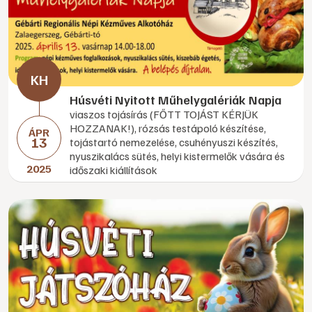
Húsvéti Nyitott Műhelygalériák Napja
viaszos tojásírás (FŐTT TOJÁST KÉRJÜK
HOZZANAK!), rózsás testápoló készítése,
ÁPR
13
tojástartó nemezelése, csuhényuszi készítés,
nyuszikalács sütés, helyi kistermelők vására és
2025
időszaki kiállítások