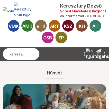
Keresztury Dezső
Városi Művelődési Központ
és intézményei
ZALAEGERSZEG
VMK
AMK
VHK
ART
KSZ
KH
AH
CSB
EP
Húsvét