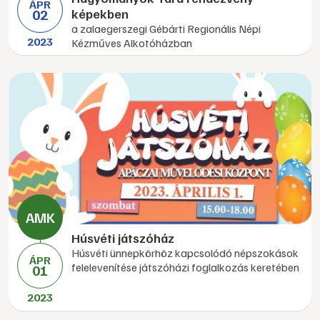
ÁPR
02
képekben
a zalaegerszegi Gébárti Regionális Népi
2023
Kézműves Alkotóházban
Húsvéti játszóház
Húsvéti ünnepkörhöz kapcsolódó népszokások
ÁPR
felelevenítése játszóházi foglalkozás keretében
01
2023