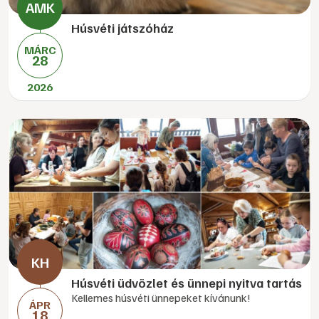
Húsvéti játszóház
MÁRC
28
2026
Húsvéti üdvözlet és ünnepi nyitva tartás
Kellemes húsvéti ünnepeket kívánunk!
ÁPR
18