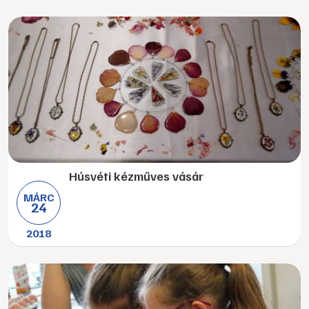
Húsvéti kézműves vásár
MÁRC
24
2018