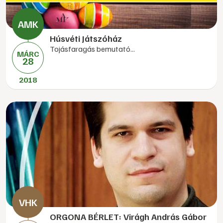
Húsvéti Játszóház
Tojásfaragás bemutató...
MÁRC
28
2018
ORGONA BÉRLET: Virágh András Gábor