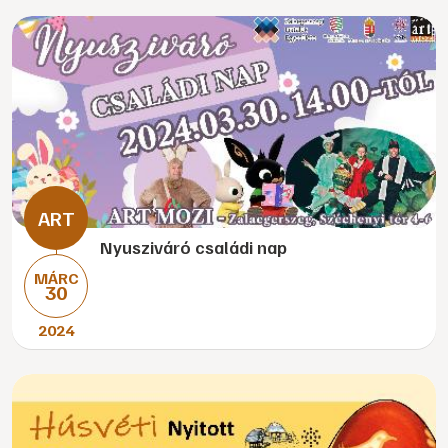
Nyusziváró családi nap
MÁRC
30
2024