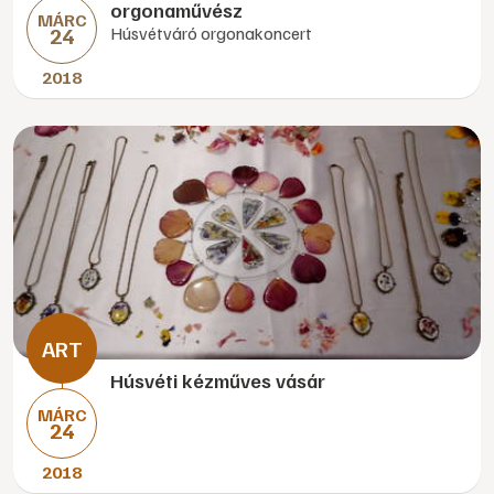
orgonaművész
MÁRC
24
Húsvétváró orgonakoncert
2018
Húsvéti kézműves vásár
MÁRC
24
2018