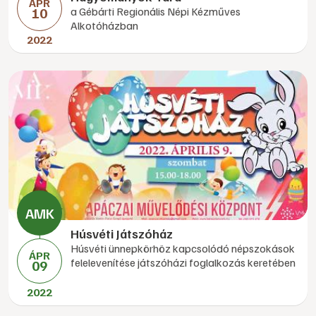
ÁPR
10
a Gébárti Regionális Népi Kézműves
Alkotóházban
2022
Húsvéti Játszóház
Húsvéti ünnepkörhöz kapcsolódó népszokások
ÁPR
felelevenítése játszóházi foglalkozás keretében
09
2022