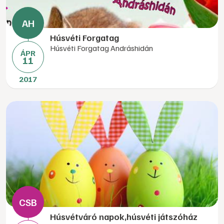
Húsvéti Forgatag
Húsvéti Forgatag Andráshidán
ÁPR
11
2017
Húsvétváró napok,húsvéti játszóház