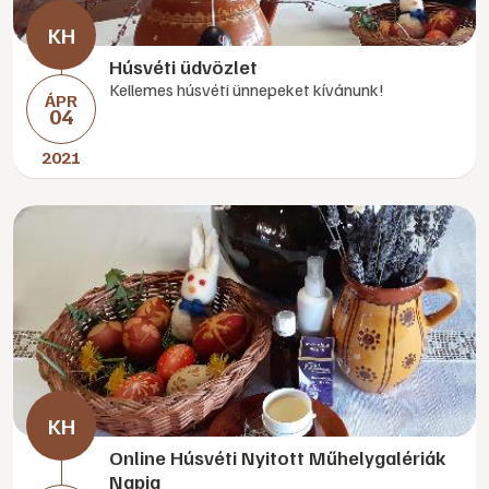
Húsvéti üdvözlet
Kellemes húsvéti ünnepeket kívánunk!
ÁPR
04
2021
Online Húsvéti Nyitott Műhelygalériák
Napja