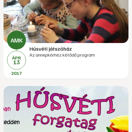
Húsvéti játszóház
Az ünnepkörhöz kötődő program
ÁPR
13
2017