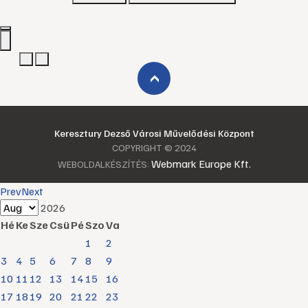
›
Keresztury Dezső Városi Művelődési Központ
COPYRIGHT © 2024
Webmark Europe Kft.
WEBOLDALKÉSZÍTÉS:
Prev
Next
2026
Hé
Ke
Sze
Csü
Pé
Szo
Va
1
2
3
4
5
6
7
8
9
10
11
12
13
14
15
16
17
18
19
20
21
22
23