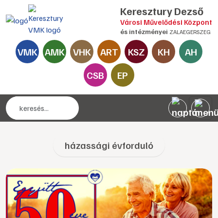
Keresztury Dezső
Városi Művelődési Központ
és intézményei
ZALAEGERSZEG
VMK
AMK
VHK
ART
KSZ
KH
AH
CSB
EP
házassági évforduló