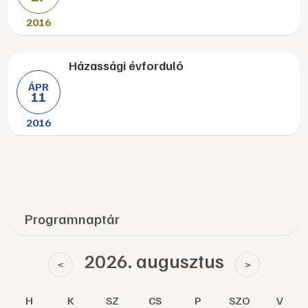
2016
Házassági évforduló
ÁPR
11
2016
Programnaptár
2026. augusztus
<
>
H
K
SZ
CS
P
SZO
V