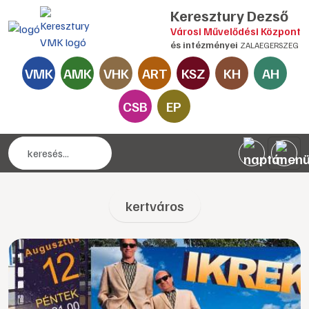
Keresztury Dezső
Városi Művelődési Központ
és intézményei
ZALAEGERSZEG
VMK
AMK
VHK
ART
KSZ
KH
AH
CSB
EP
kertváros