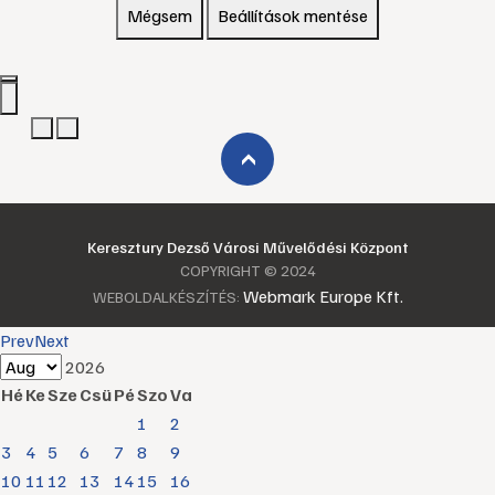
Mégsem
Beállítások mentése
›
Keresztury Dezső Városi Művelődési Központ
COPYRIGHT © 2024
Webmark Europe Kft.
WEBOLDALKÉSZÍTÉS:
Prev
Next
2026
Hé
Ke
Sze
Csü
Pé
Szo
Va
1
2
3
4
5
6
7
8
9
10
11
12
13
14
15
16