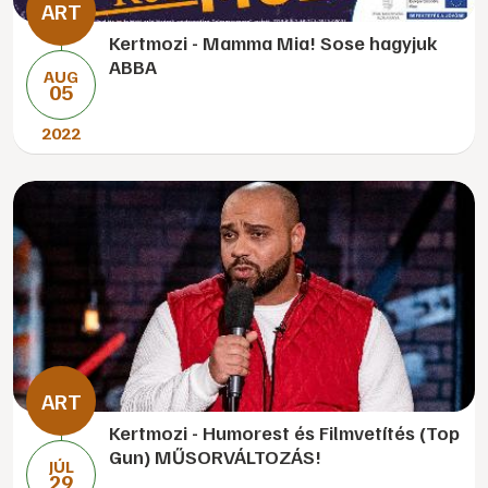
Kertmozi - Mamma Mia! Sose hagyjuk
ABBA
AUG
05
2022
Kertmozi - Humorest és Filmvetítés (Top
Gun) MŰSORVÁLTOZÁS!
JÚL
29