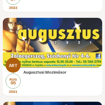
2022
Augusztusi Moziműsor
AUG
05
2021