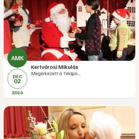
Kertvárosi Mikulás
Megérkezett a Télapó...
DEC
02
2016