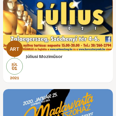
Júliusi Moziműsor
JÚL
01
2021