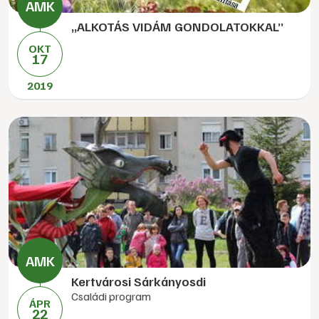
„ALKOTÁS VIDÁM GONDOLATOKKAL”
OKT
17
2019
Kertvárosi Sárkányosdi
Családi program
ÁPR
22