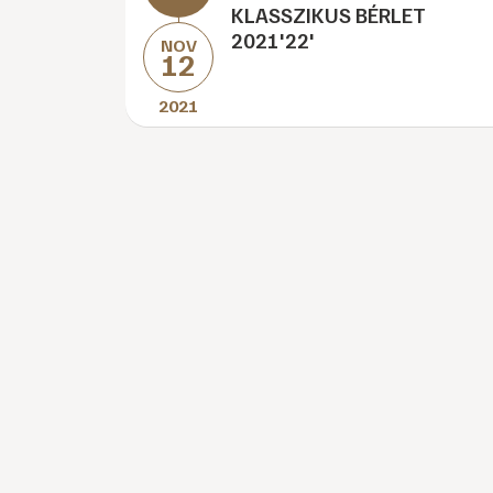
KLASSZIKUS BÉRLET
2021'22'
NOV
12
2021