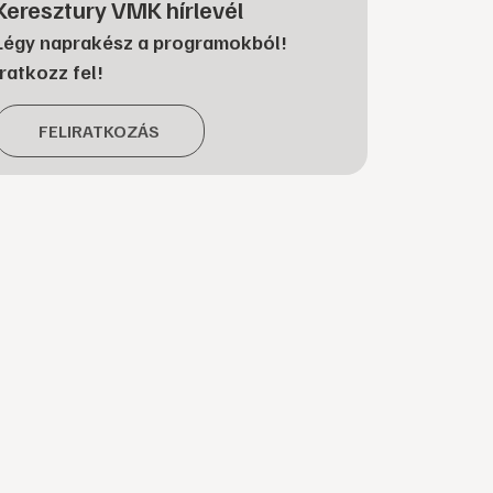
Keresztury VMK hírlevél
Légy naprakész a programokból!
Iratkozz fel!
FELIRATKOZÁS