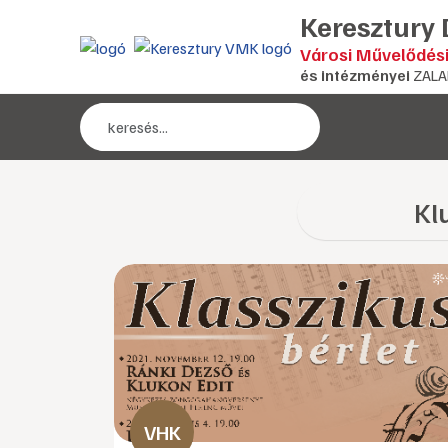
Keresztury
Városi Művelődés
és intézményei
ZALA
Kl