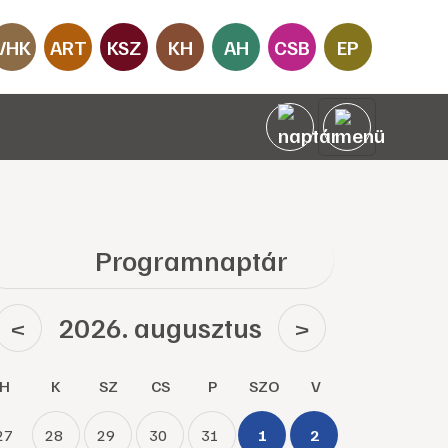
VHK
ART
KSZ
KH
AH
CSB
EP
Programnaptár
2026. augusztus
<
>
H
K
SZ
CS
P
SZO
V
27
28
29
30
31
1
2