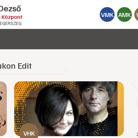
 Dezső
VMK
AMK
i Központ
EGERSZEG
ukon Edit