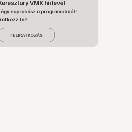
Keresztury VMK hírlevél
Légy naprakész a programokból!
Iratkozz fel!
FELIRATKOZÁS