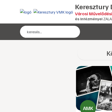
Keresztury
Városi Művelődés
és intézményei
ZALA
K