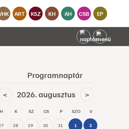
VHK
ART
KSZ
KH
AH
CSB
EP
Programnaptár
2026. augusztus
<
>
H
K
SZ
CS
P
SZO
V
27
28
29
30
31
1
2