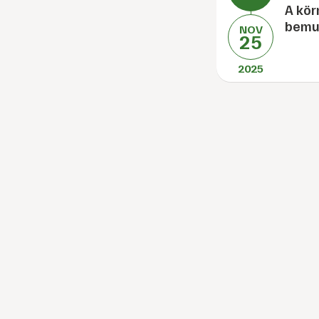
A kör
bemut
NOV
25
2025