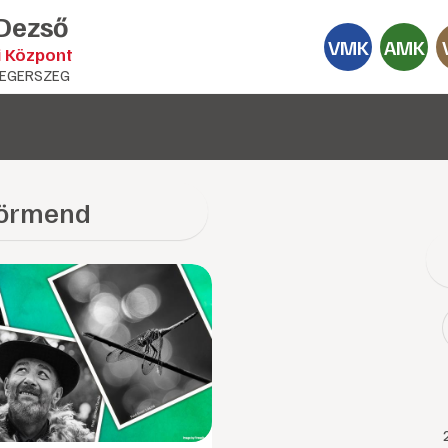
 Dezső
VMK
AMK
i Központ
EGERSZEG
örmend