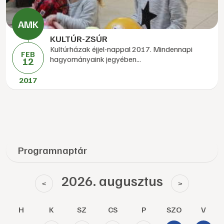
KULTÚR-ZSÚR
Kultúrházak éjjel-nappal 2017. Mindennapi
FEB
hagyományaink jegyében...
12
2017
Programnaptár
2026. augusztus
<
>
H
K
SZ
CS
P
SZO
V