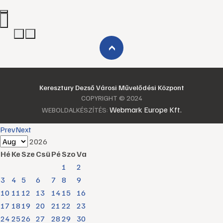
›
Keresztury Dezső Városi Művelődési Központ
COPYRIGHT © 2024
Webmark Europe Kft.
WEBOLDALKÉSZÍTÉS:
Prev
Next
2026
Hé
Ke
Sze
Csü
Pé
Szo
Va
1
2
3
4
5
6
7
8
9
10
11
12
13
14
15
16
17
18
19
20
21
22
23
24
25
26
27
28
29
30