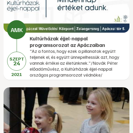
Kultúrházak éjjel-nappal
programsorozat az Apáczaiban
"Az a fontos, hogy ezek a pillanatok együtt
teljenek el, és együtt ünnepelhessük azt, hogy
SZEPT
24
vannak értékei az életünknek."/Novák Péter
előadóművész, a Kultúrházak éjjel-nappal
2021
országos programsorozat védnöke/