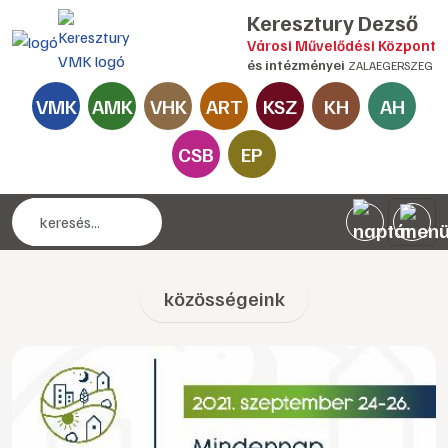
Keresztury Dezső
Városi Művelődési Központ
és intézményei
ZALAEGERSZEG
VMK
AMK
VHK
ART
KSZ
KH
AH
CSB
EP
közösségeink