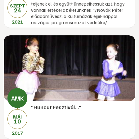
teljenek el, és együtt ünnepelhessük azt, hogy
SZEPT
24
vannak értékei az életünknek."/Novák Péter
előadóművész, a Kultúrházak éjjel-nappal
2021
országos programsorozat védnöke/
"Huncut Fesztivál..."
MÁJ
10
2017