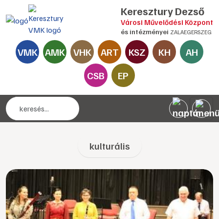
Keresztury Dezső
Városi Művelődési Központ
és intézményei
ZALAEGERSZEG
VMK
AMK
VHK
ART
KSZ
KH
AH
CSB
EP
kulturális