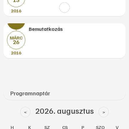
2016
Bemutatkozás
MÁRC
26
2016
Programnaptár
2026. augusztus
<
>
H
K
SZ
CS
P
SZO
V