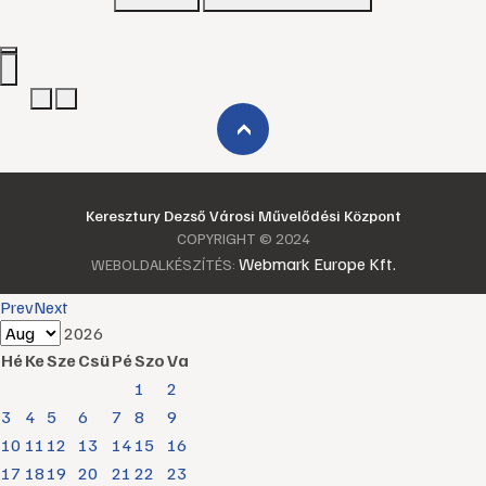
›
Keresztury Dezső Városi Művelődési Központ
COPYRIGHT © 2024
Webmark Europe Kft.
WEBOLDALKÉSZÍTÉS:
Prev
Next
2026
Hé
Ke
Sze
Csü
Pé
Szo
Va
1
2
3
4
5
6
7
8
9
10
11
12
13
14
15
16
17
18
19
20
21
22
23