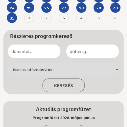
24
25
26
27
28
29
30
1
2
3
4
5
6
31
Részletes programkereső
-
KERESÉS
Aktuális programfüzet
Programfüzet 2026. május-június