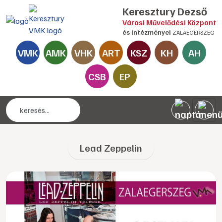
Keresztury Dezső
Városi Művelődési Központ
és intézményei
ZALAEGERSZEG
VMK
AMK
VHK
ART
KSZ
KH
AH
CSB
EP
Lead Zeppelin