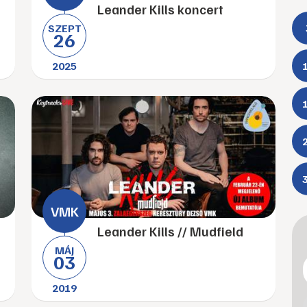
Leander Kills koncert
SZEPT
26
2025
Leander Kills // Mudfield
MÁJ
03
2019