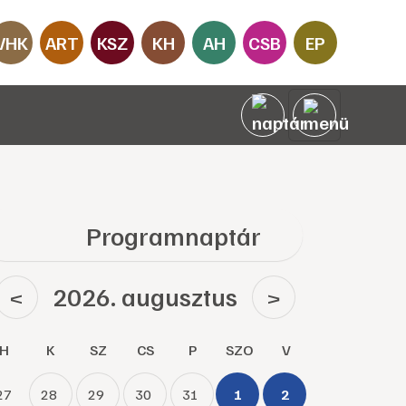
VHK
ART
KSZ
KH
AH
CSB
EP
Programnaptár
2026. augusztus
<
>
H
K
SZ
CS
P
SZO
V
27
28
29
30
31
1
2