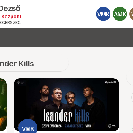
 Dezső
VMK
AMK
i Központ
EGERSZEG
nder Kills