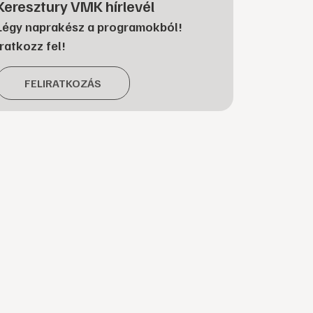
Keresztury VMK hírlevél
Légy naprakész a programokból!
Iratkozz fel!
FELIRATKOZÁS