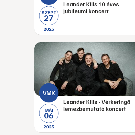
Leander Kills 10 éves
jubileumi koncert
SZEPT
27
2025
Leander Kills - Vérkeringő
lemezbemutató koncert
MÁJ
06
2023