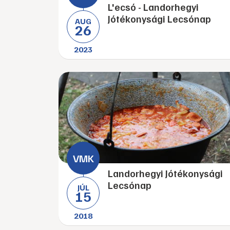
L'ecsó - Landorhegyi
Jótékonysági Lecsónap
AUG
26
2023
Landorhegyi Jótékonysági
Lecsónap
JÚL
15
2018