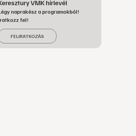
Keresztury VMK hírlevél
Légy naprakész a programokból!
Iratkozz fel!
FELIRATKOZÁS