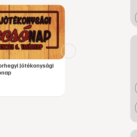
rhegyi Jótékonysági
ónap