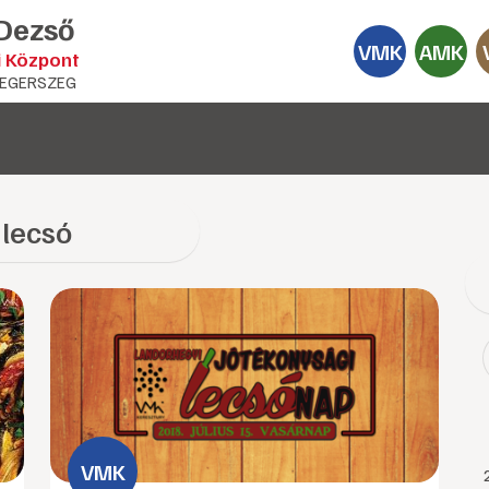
 Dezső
VMK
AMK
i Központ
EGERSZEG
lecsó