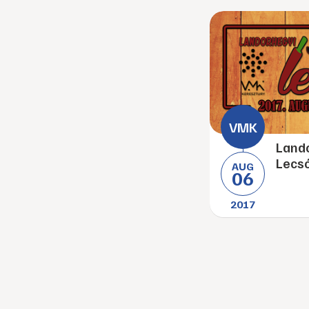
Lando
Lecs
AUG
06
2017