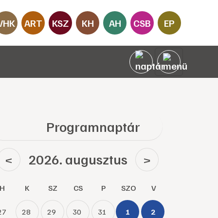
VHK
ART
KSZ
KH
AH
CSB
EP
Programnaptár
2026. augusztus
<
>
H
K
SZ
CS
P
SZO
V
27
28
29
30
31
1
2