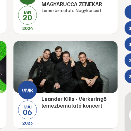
MAGYARUCCA ZENEKAR
Lemezbemutató Nagykoncert
JAN
20
2024
Leander Kills - Vérkeringő
lemezbemutató koncert
MÁJ
06
2023