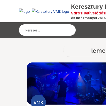
Keresztury
Városi Művelődés
és intézményei
ZALA
leme