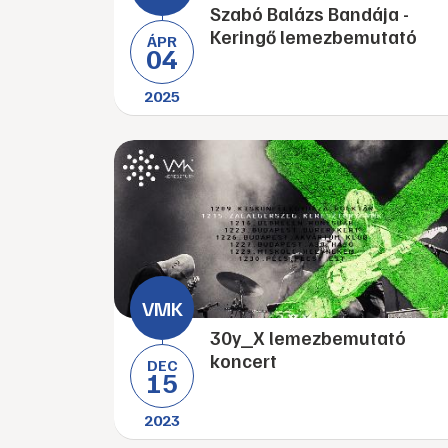
Szabó Balázs Bandája -
Keringő lemezbemutató
ÁPR
04
2025
30y_X lemezbemutató
koncert
DEC
15
2023