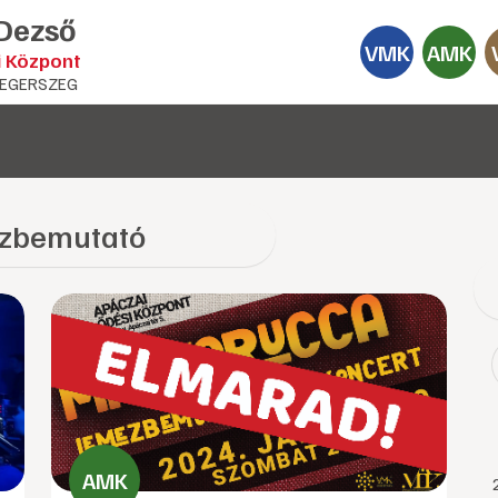
 Dezső
VMK
AMK
i Központ
EGERSZEG
zbemutató