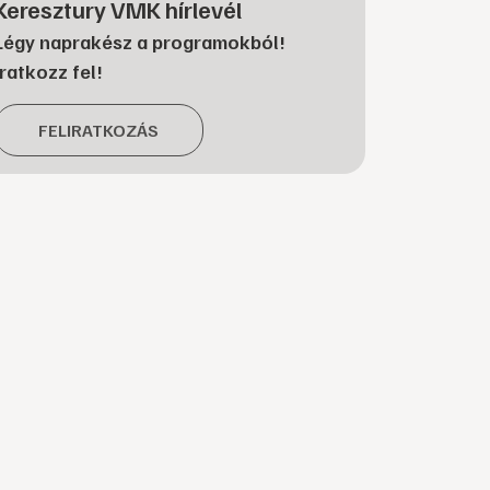
Keresztury VMK hírlevél
Légy naprakész a programokból!
Iratkozz fel!
FELIRATKOZÁS