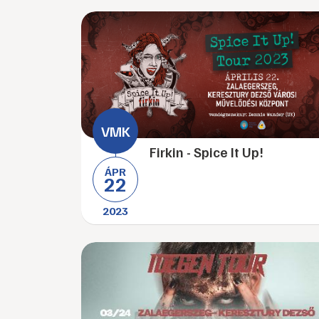
Firkin - Spice It Up!
ÁPR
22
2023