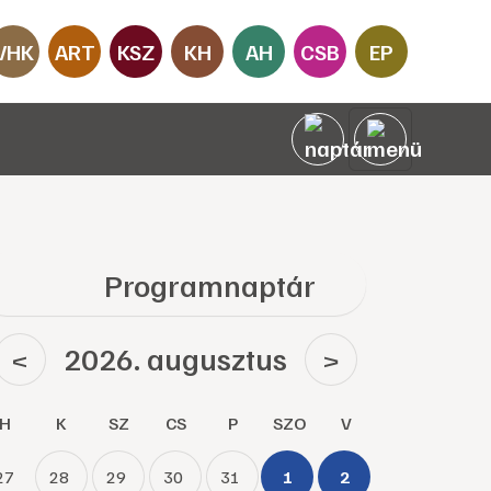
VHK
ART
KSZ
KH
AH
CSB
EP
Programnaptár
2026. augusztus
<
>
H
K
SZ
CS
P
SZO
V
27
28
29
30
31
1
2