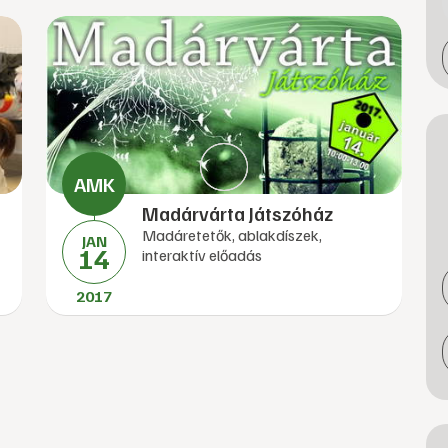
Madárvárta Játszóház
Madáretetők, ablakdíszek,
JAN
14
interaktív előadás
2017