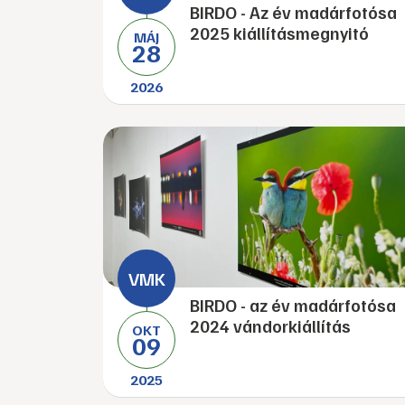
BIRDO - Az év madárfotósa
2025 kiállításmegnyitó
MÁJ
28
2026
BIRDO - az év madárfotósa
2024 vándorkiállítás
OKT
09
2025