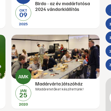
Birdo - az év madárfotósa
2024 vándorkiállítás
OKT
09
2025
Madárvárta Játszóház
Madáretetőket készítettünk!
JAN
25
2020