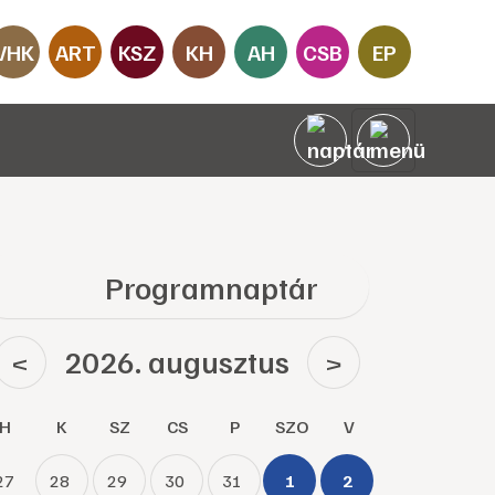
VHK
ART
KSZ
KH
AH
CSB
EP
Programnaptár
2026. augusztus
<
>
H
K
SZ
CS
P
SZO
V
27
28
29
30
31
1
2