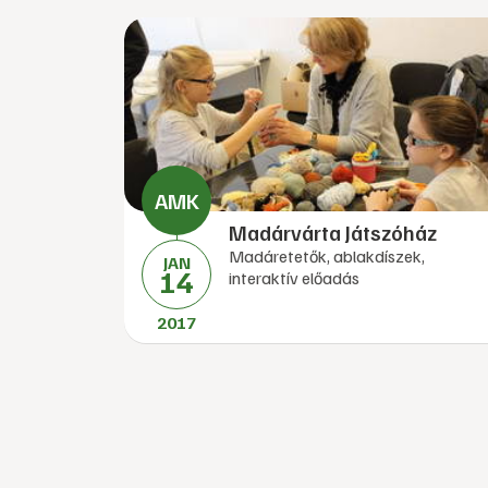
Madárvárta Játszóház
Madáretetők, ablakdíszek,
JAN
14
interaktív előadás
2017