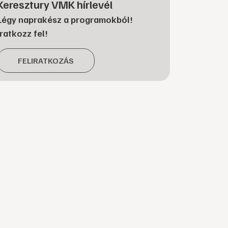
Keresztury VMK hírlevél
Légy naprakész a programokból!
Iratkozz fel!
FELIRATKOZÁS