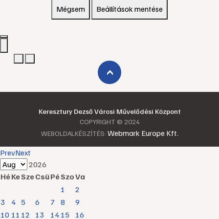
Mégsem
Beállítások mentése
›
Keresztury Dezső Városi Művelődési Központ
COPYRIGHT © 2024
Webmark Europe Kft.
WEBOLDALKÉSZÍTÉS:
Prev
Next
2026
Hé
Ke
Sze
Csü
Pé
Szo
Va
1
2
3
4
5
6
7
8
9
10
11
12
13
14
15
16