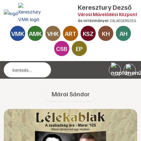
Keresztury Dezső
Városi Művelődési Központ
és intézményei
ZALAEGERSZEG
VMK
AMK
VHK
ART
KSZ
KH
AH
CSB
EP
Márai Sándor