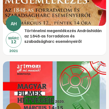
Történelmi megemlékezés Andráshidán
az 1848-as forradalom és
MÁRC
12
szabadságharc eseményeiről
2021