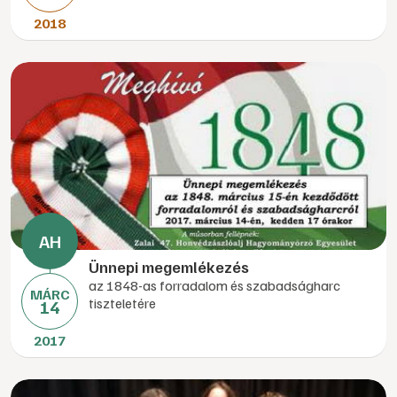
2018
Ünnepi megemlékezés
az 1848-as forradalom és szabadságharc
MÁRC
tiszteletére
14
2017