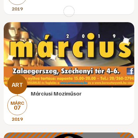
2019
Márciusi Moziműsor
MÁRC
07
2019