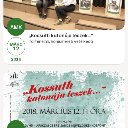
„Kossuth katonája leszek…”
Történelmi, honismereti vetélkedő
MÁRC
12
2018