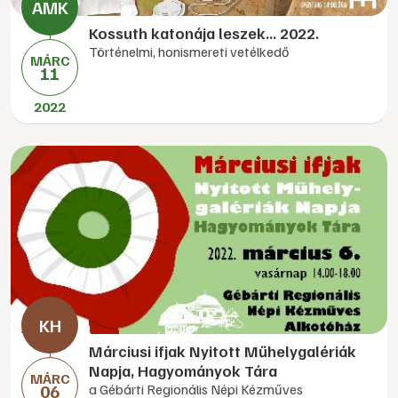
Kossuth katonája leszek... 2022.
Történelmi, honismereti vetélkedő
MÁRC
11
2022
Márciusi ifjak Nyitott Műhelygalériák
Napja, Hagyományok Tára
MÁRC
06
a Gébárti Regionális Népi Kézműves