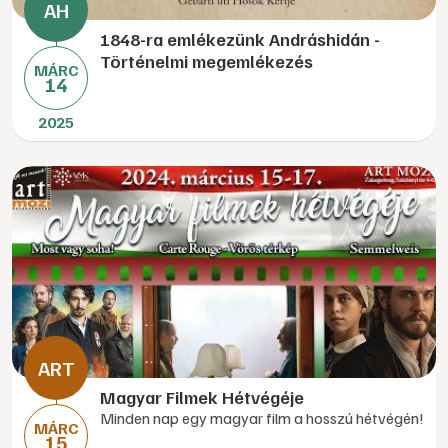
1848-ra emlékezünk Andráshidán -
Történelmi megemlékezés
MÁRC
14
2025
Magyar Filmek Hétvégéje
Minden nap egy magyar film a hosszú hétvégén!
MÁRC
15