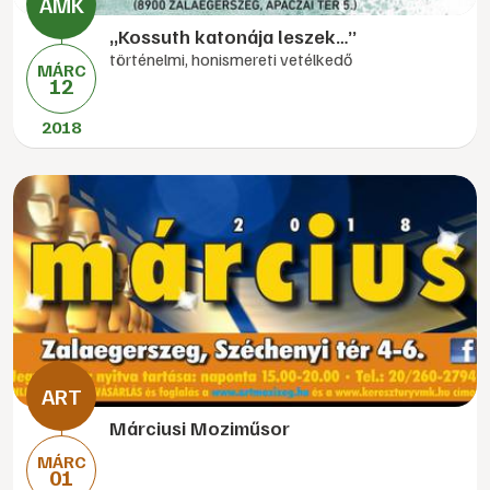
„Kossuth katonája leszek…”
történelmi, honismereti vetélkedő
MÁRC
12
2018
Márciusi Moziműsor
MÁRC
01