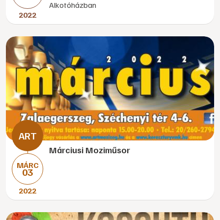
Alkotóházban
2022
Márciusi Moziműsor
MÁRC
03
2022