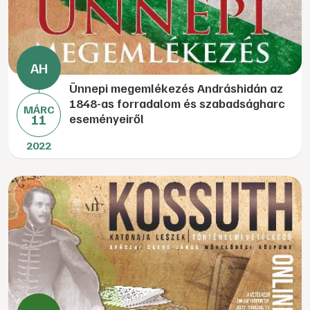
Ünnepi megemlékezés Andráshidán az
1848-as forradalom és szabadságharc
MÁRC
11
eseményeiről
2022