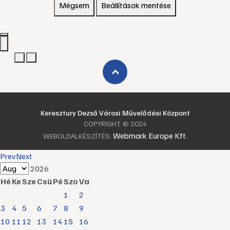
Mégsem
Beállítások mentése
›
Keresztury Dezső Városi Művelődési Központ
COPYRIGHT © 2024
Webmark Europe Kft.
WEBOLDALKÉSZÍTÉS:
Prev
Next
2026
Hé
Ke
Sze
Csü
Pé
Szo
Va
1
2
3
4
5
6
7
8
9
10
11
12
13
14
15
16