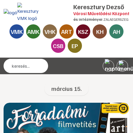
Keresztury Dezső
Városi Művelődési Központ
és intézményei
ZALAEGERSZEG
VMK
AMK
VHK
ART
KSZ
KH
AH
CSB
EP
március 15.