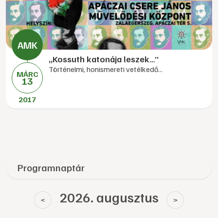
„Kossuth katonája leszek…”
Történelmi, honismereti vetélkedő...
MÁRC
13
2017
Programnaptár
2026. augusztus
<
>