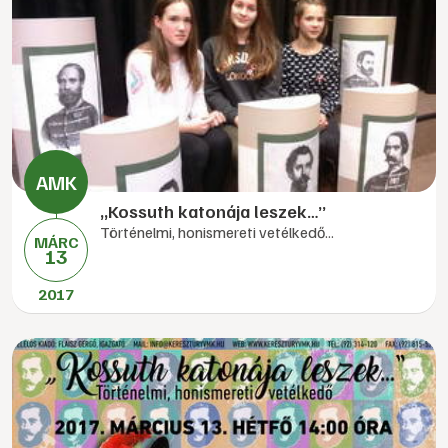
„Kossuth katonája leszek…”
Történelmi, honismereti vetélkedő...
MÁRC
13
2017