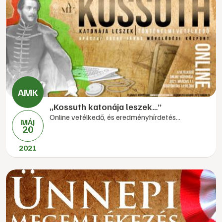
„Kossuth katonája leszek…”
Online vetélkedő, és eredményhírdetés...
MÁJ
20
2021