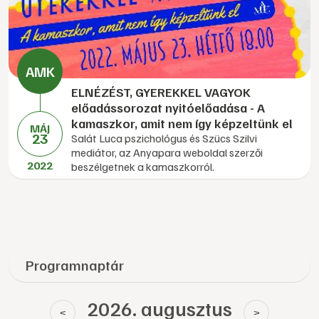
ELNÉZÉST, GYEREKKEL VAGYOK
előadássorozat nyitóelőadása - A
kamaszkor, amit nem így képzeltünk el
MÁJ
23
Salát Luca pszichológus és Szücs Szilvi
mediátor, az Anyapara weboldal szerzői
2022
beszélgetnek a kamaszkorról.
Programnaptár
2026. augusztus
<
>