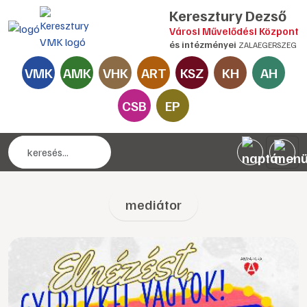
Keresztury Dezső
Városi Művelődési Központ
és intézményei
ZALAEGERSZEG
VMK
AMK
VHK
ART
KSZ
KH
AH
CSB
EP
mediátor