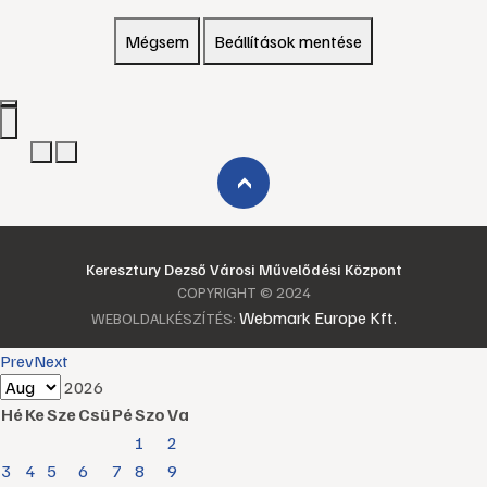
Mégsem
Beállítások mentése
›
Keresztury Dezső Városi Művelődési Központ
COPYRIGHT © 2024
Webmark Europe Kft.
WEBOLDALKÉSZÍTÉS:
Prev
Next
2026
Hé
Ke
Sze
Csü
Pé
Szo
Va
1
2
3
4
5
6
7
8
9