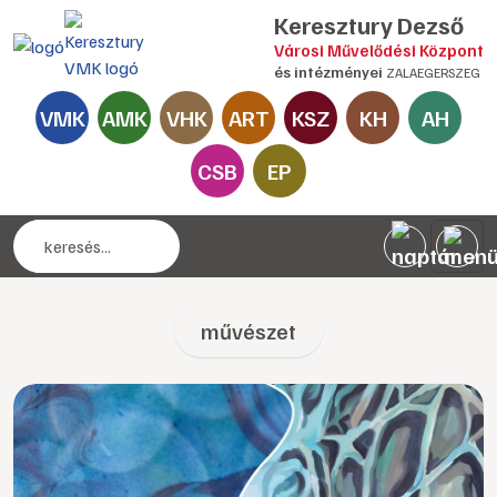
Keresztury Dezső
Városi Művelődési Központ
és intézményei
ZALAEGERSZEG
VMK
AMK
VHK
ART
KSZ
KH
AH
CSB
EP
művészet