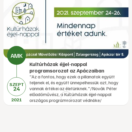
Kultúrházak éjjel-nappal
programsorozat az Apáczaiban
"Az a fontos, hogy ezek a pillanatok együtt
teljenek el, és együtt ünnepelhessük azt, hogy
SZEPT
24
vannak értékei az életünknek."/Novák Péter
előadóművész, a Kultúrházak éjjel-nappal
2021
országos programsorozat védnöke/