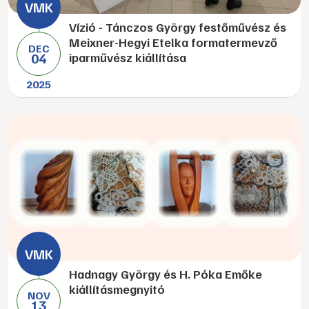
Vízió - Tánczos György festőművész és
Meixner-Hegyi Etelka formatermevző
DEC
04
iparművész kiállítása
2025
Hadnagy György és H. Póka Emőke
kiállításmegnyitó
NOV
13