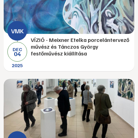
VÍZIÓ - Meixner Etelka porcelántervező
művész és Tánczos György
DEC
04
festőművész kiállítása
2025