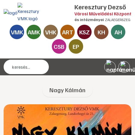
Keresztury Dezső
Városi Művelődési Központ
és intézményei
ZALAEGERSZEG
VMK
AMK
VHK
ART
KSZ
KH
AH
CSB
EP
Nagy Kálmán