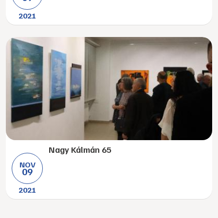
2021
Nagy Kálmán 65
NOV
09
2021