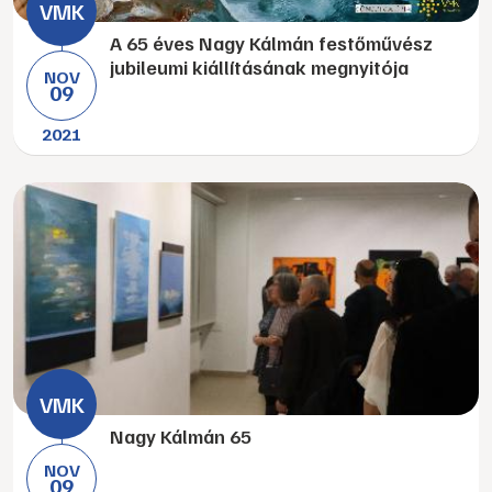
A 65 éves Nagy Kálmán festőművész
jubileumi kiállításának megnyitója
NOV
09
2021
Nagy Kálmán 65
NOV
09