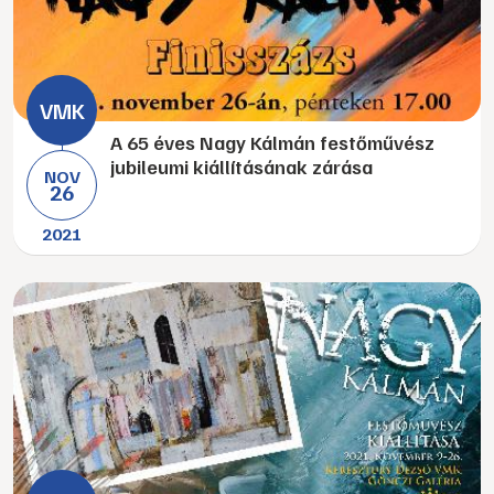
A 65 éves Nagy Kálmán festőművész
jubileumi kiállításának zárása
NOV
26
2021