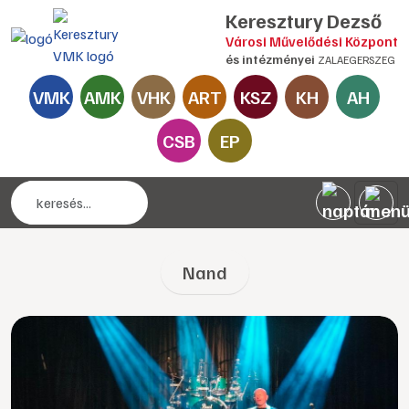
Keresztury Dezső
Városi Művelődési Központ
és intézményei
ZALAEGERSZEG
VMK
AMK
VHK
ART
KSZ
KH
AH
CSB
EP
Nand