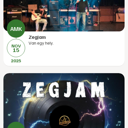
ZegJam
Van egy hely.
NOV
15
2025