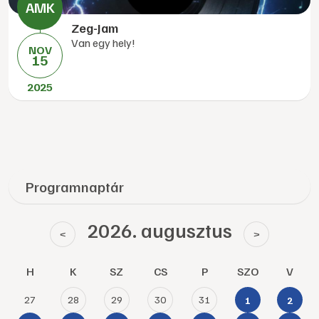
Zeg-Jam
Van egy hely!
NOV
15
2025
Programnaptár
2026. augusztus
<
>
H
K
SZ
CS
P
SZO
V
27
28
29
30
31
1
2