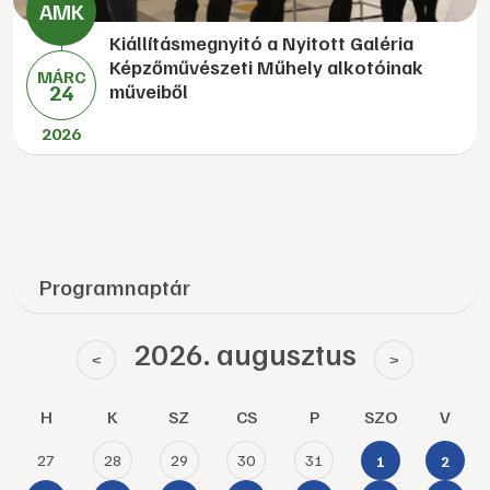
Kiállításmegnyitó a Nyitott Galéria
Képzőművészeti Műhely alkotóinak
MÁRC
24
műveiből
2026
Programnaptár
2026. augusztus
<
>
H
K
SZ
CS
P
SZO
V
27
28
29
30
31
1
2