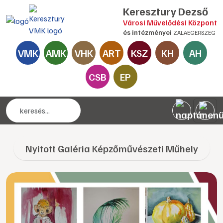
Keresztury Dezső
Városi Művelődési Központ
és intézményei
ZALAEGERSZEG
VMK
AMK
VHK
ART
KSZ
KH
AH
CSB
EP
Nyitott Galéria Képzőművészeti Műhely