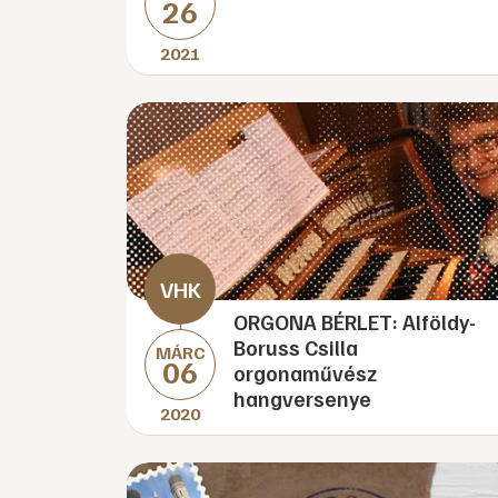
26
2021
ORGONA BÉRLET: Alföldy-
Boruss Csilla
MÁRC
06
orgonaművész
hangversenye
2020