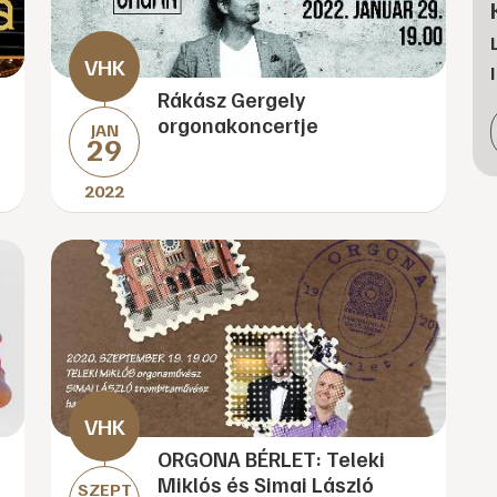
Rákász Gergely
orgonakoncertje
JAN
29
2022
ORGONA BÉRLET: Teleki
Miklós és Simai László
SZEPT