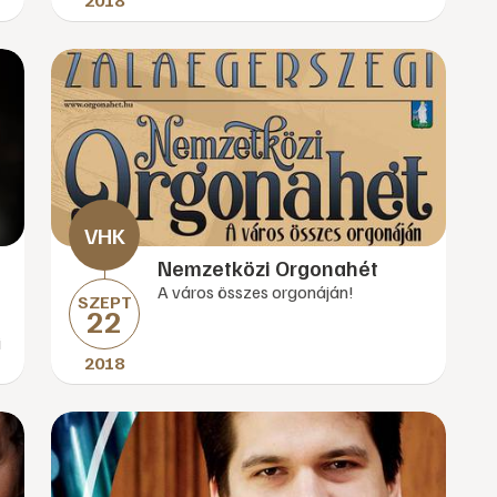
2018
Nemzetközi Orgonahét
A város összes orgonáján!
SZEPT
22
i
2018