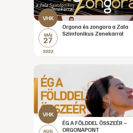
Orgona és zongora a Zala
Szimfonikus Zenekarral
MÁJ
27
2022
ÉG A FÖLDDEL ÖSSZEÉR –
ORGONAPONT
AUG