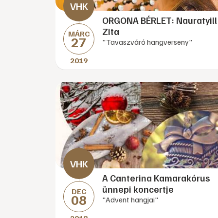
ORGONA BÉRLET: Nauratyill
Zita
MÁRC
27
"Tavaszváró hangverseny"
2019
A Canterina Kamarakórus
ünnepi koncertje
DEC
08
"Advent hangjai"