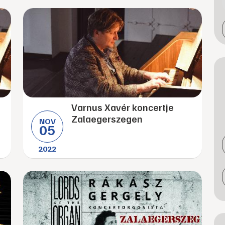
Varnus Xavér koncertje
Zalaegerszegen
NOV
05
2022