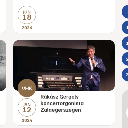
JÚN
18
2024
Rákász Gergely
koncertorgonista
JAN
12
Zalaegerszegen
2024