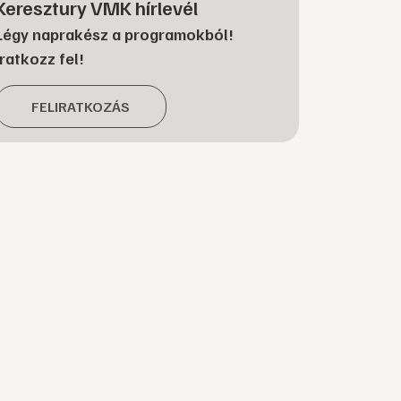
Keresztury VMK hírlevél
Légy naprakész a programokból!
Iratkozz fel!
FELIRATKOZÁS