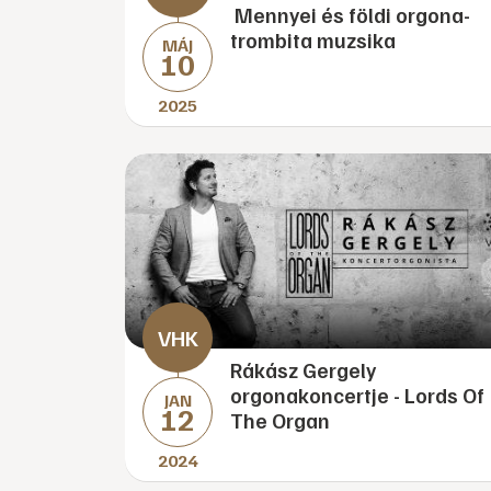
Mennyei és földi orgona-
trombita muzsika
MÁJ
10
2025
Rákász Gergely
orgonakoncertje - Lords Of
JAN
12
The Organ
2024