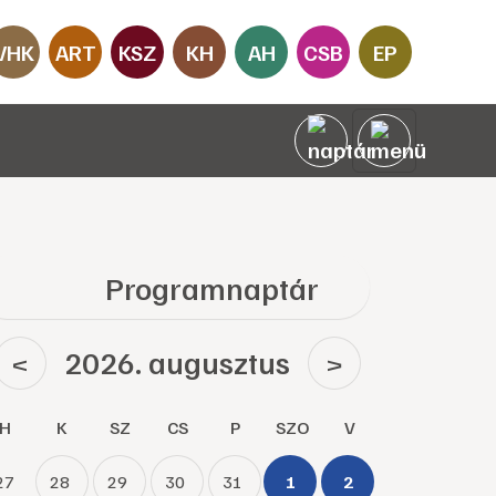
VHK
ART
KSZ
KH
AH
CSB
EP
Programnaptár
2026. augusztus
<
>
H
K
SZ
CS
P
SZO
V
27
28
29
30
31
1
2