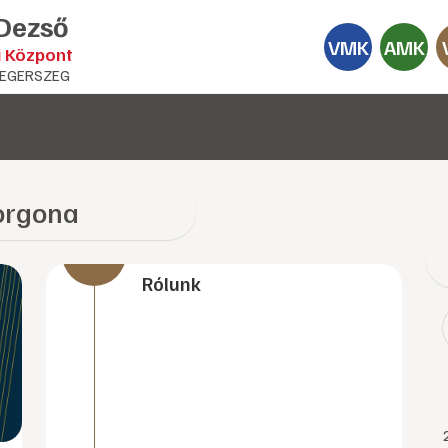
 Dezső
VMK
AMK
i Központ
EGERSZEG
orgona
Rólunk