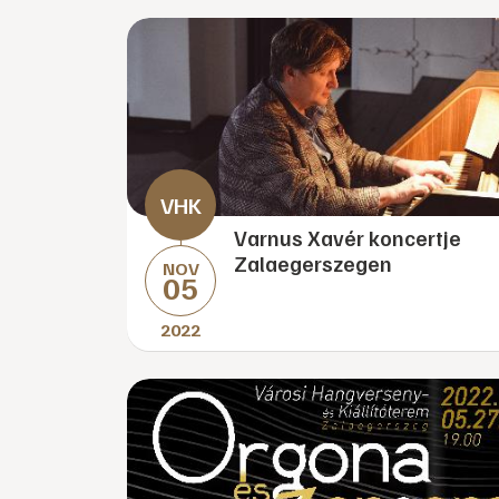
Varnus Xavér koncertje
Zalaegerszegen
NOV
05
2022