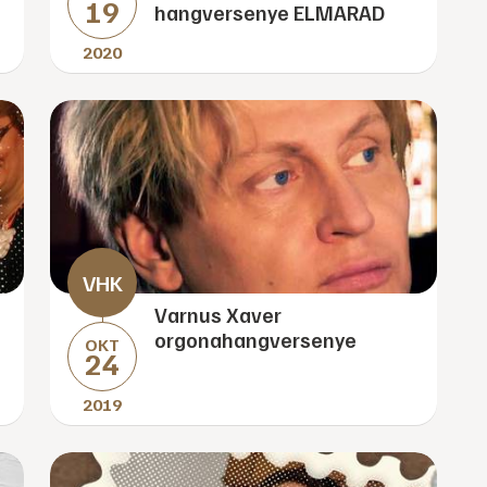
19
hangversenye ELMARAD
2020
Varnus Xaver
orgonahangversenye
OKT
24
2019