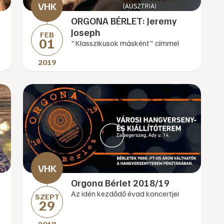
ORGONA BÉRLET: Jeremy
Joseph
FEB
01
"Klasszikusok másként" címmel
2019
Orgona Bérlet 2018/19
Az idén kezdődő évad koncertjei
SZEPT
29