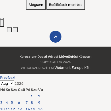
Mégsem
Beállítások mentése
›
Keresztury Dezső Városi Művelődési Központ
COPYRIGHT © 2024
Webmark Europe Kft.
WEBOLDALKÉSZÍTÉS:
Prev
Next
2026
Hé
Ke
Sze
Csü
Pé
Szo
Va
1
2
3
4
5
6
7
8
9
10
11
12
13
14
15
16