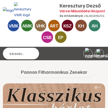
Keresztury Dezső
Városi Művelődési Központ
és intézményei
ZALAEGERSZEG
VMK
AMK
VHK
ART
KSZ
KH
AH
CSB
EP
Pannon Filharmonikus Zenekar