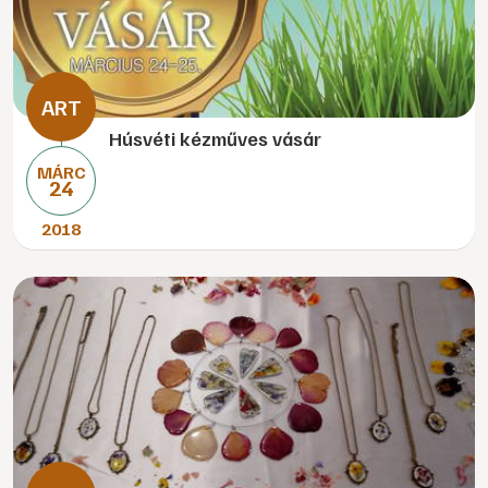
Húsvéti kézműves vásár
MÁRC
24
2018