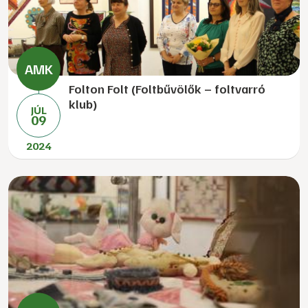
Folton Folt (Foltbűvölők – foltvarró
klub)
JÚL
09
2024