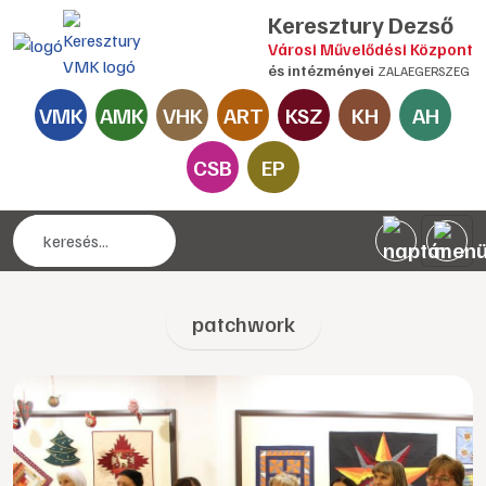
Keresztury Dezső
Városi Művelődési Központ
és intézményei
ZALAEGERSZEG
VMK
AMK
VHK
ART
KSZ
KH
AH
CSB
EP
patchwork