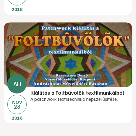
2018
Kiállítás a Foltbűvölők textilmunkáiból
A patchwork textiltechnika népszerűsítése.
NOV
23
2016