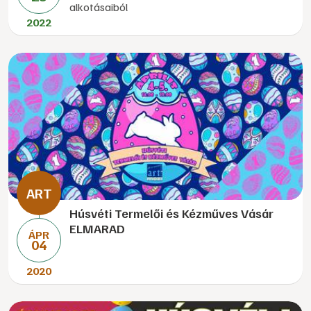
alkotásaiból
2022
Húsvéti Termelői és Kézműves Vásár
ELMARAD
ÁPR
04
2020