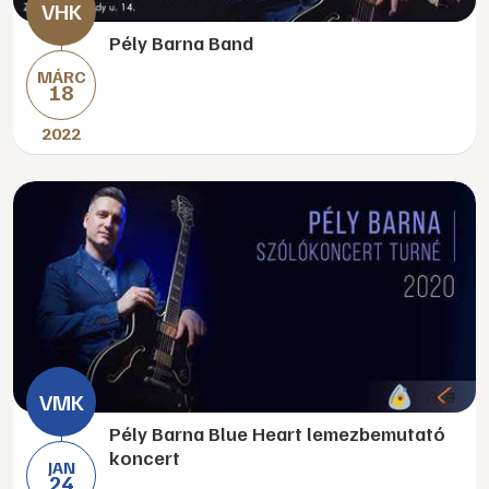
Pély Barna Band
MÁRC
18
2022
Pély Barna Blue Heart lemezbemutató
koncert
JAN
24