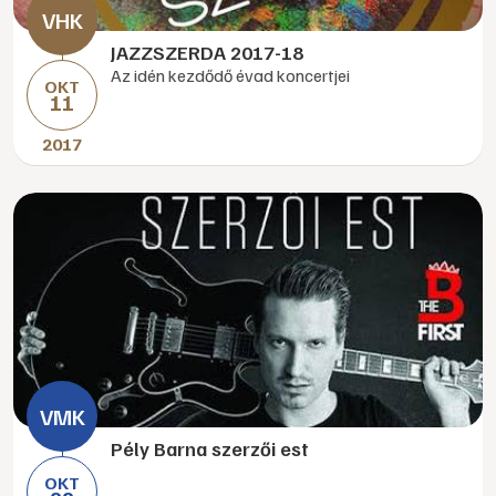
JAZZSZERDA 2017-18
Az idén kezdődő évad koncertjei
OKT
11
2017
Pély Barna szerzői est
OKT