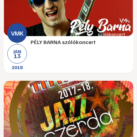
PÉLY BARNA szólókoncert
JAN
13
2018