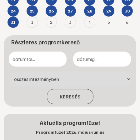
24
25
26
27
28
29
30
1
2
3
4
5
6
31
Részletes programkereső
-
KERESÉS
Aktuális programfüzet
Programfüzet 2026. május-június