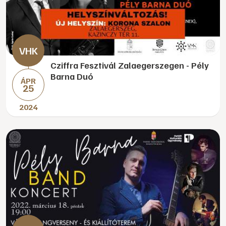
Cziffra Fesztivál Zalaegerszegen - Pély
Barna Duó
ÁPR
25
2024