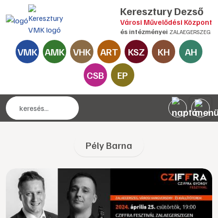
Keresztury Dezső
Városi Művelődési Központ
és intézményei
ZALAEGERSZEG
VMK
AMK
VHK
ART
KSZ
KH
AH
CSB
EP
Pély Barna