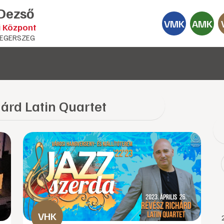
 Dezső
VMK
AMK
i Központ
EGERSZEG
árd Latin Quartet