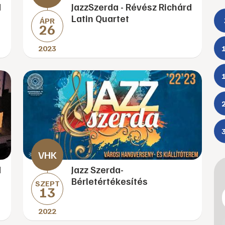
d
JazzSzerda - Révész Richárd
Latin Quartet
ÁPR
26
2023
d
Jazz Szerda-
Bérletértékesítés
SZEPT
13
2022