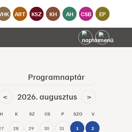
VHK
ART
KSZ
KH
AH
CSB
EP
Programnaptár
2026. augusztus
<
>
H
K
SZ
CS
P
SZO
V
27
28
29
30
31
1
2