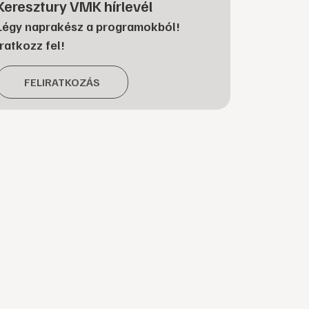
Keresztury VMK hírlevél
Légy naprakész a programokból!
Iratkozz fel!
FELIRATKOZÁS