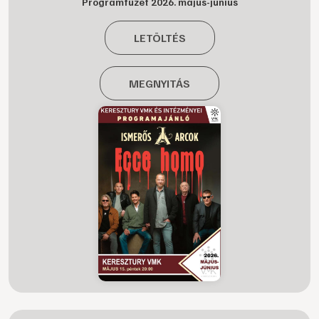
Programfüzet 2026. május-június
LETÖLTÉS
MEGNYITÁS