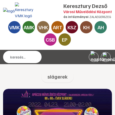
Keresztury Dezső
Városi Művelődési Központ
és intézményei
ZALAEGERSZEG
VMK
AMK
VHK
ART
KSZ
KH
AH
CSB
EP
slágerek