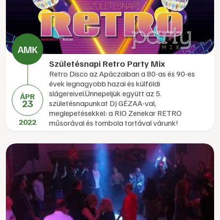
Születésnapi Retro Party Mix
Retro Disco az Apáczaiban a 80-as és 90-es
évek legnagyobb hazai és külföldi
slágereivel.Ünnepeljük együtt az 5.
ÁPR
23
születésnapunkat DJ GÉZAA-val,
meglepetésekkel: a RIO Zenekar RETRO
2022
műsorával és tombola tortával várunk!