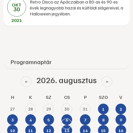
Retro Disco az Apáczaiban a 80-as és 90-es
OKT
évek legnagyobb hazai és külföldi slágereivel, a
30
Halloween jegyében.
2021
Programnaptár
2026. augusztus
<
>
H
K
SZ
CS
P
SZO
V
27
28
29
30
31
1
2
3
4
5
6
7
8
9
10
11
12
13
14
15
16