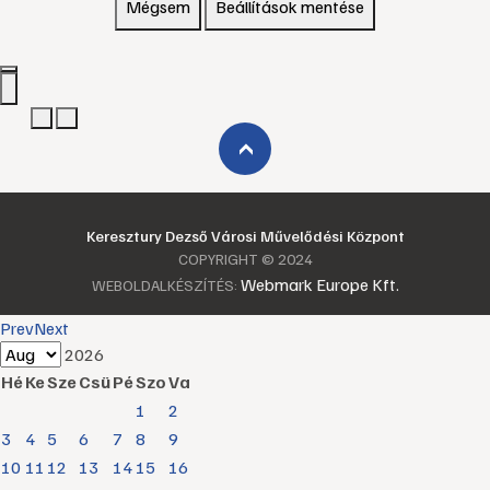
Mégsem
Beállítások mentése
›
Keresztury Dezső Városi Művelődési Központ
COPYRIGHT © 2024
Webmark Europe Kft.
WEBOLDALKÉSZÍTÉS:
Prev
Next
2026
Hé
Ke
Sze
Csü
Pé
Szo
Va
1
2
3
4
5
6
7
8
9
10
11
12
13
14
15
16