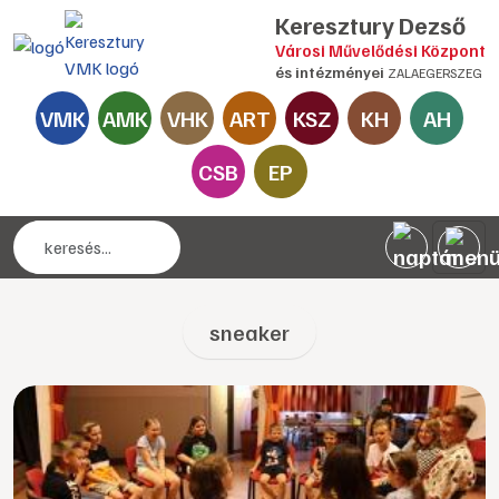
Keresztury Dezső
Városi Művelődési Központ
és intézményei
ZALAEGERSZEG
VMK
AMK
VHK
ART
KSZ
KH
AH
CSB
EP
sneaker