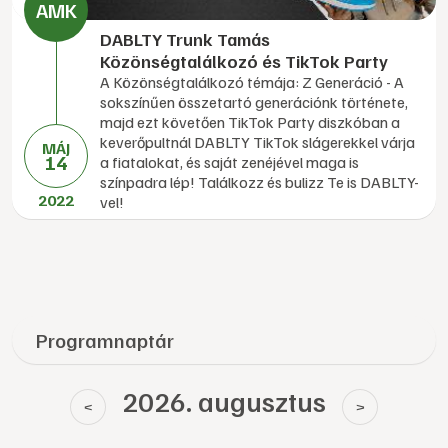
DABLTY Trunk Tamás
Közönségtalálkozó és TikTok Party
A Közönségtalálkozó témája: Z Generáció - A
sokszínűen összetartó generációnk története,
majd ezt követően TikTok Party diszkóban a
keverőpultnál DABLTY TikTok slágerekkel várja
MÁJ
14
a fiatalokat, és saját zenéjével maga is
színpadra lép! Találkozz és bulizz Te is DABLTY-
2022
vel!
Programnaptár
2026. augusztus
<
>