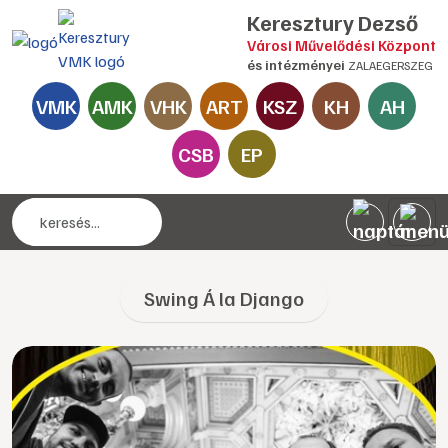
Keresztury Dezső
Városi Művelődési Központ
és intézményei
ZALAEGERSZEG
VMK
AMK
VHK
ART
KSZ
KH
AH
CSB
EP
Swing Á la Django