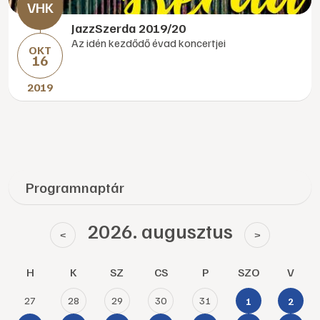
JazzSzerda 2019/20
Az idén kezdődő évad koncertjei
OKT
16
2019
Programnaptár
2026. augusztus
<
>
H
K
SZ
CS
P
SZO
V
27
28
29
30
31
1
2