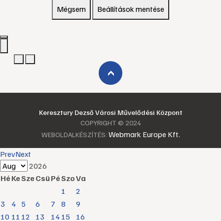
Mégsem
Beállítások mentése
›
Keresztury Dezső Városi Művelődési Központ
COPYRIGHT © 2024
Webmark Europe Kft.
WEBOLDALKÉSZÍTÉS:
Prev
Next
2026
Hé
Ke
Sze
Csü
Pé
Szo
Va
1
2
3
4
5
6
7
8
9
10
11
12
13
14
15
16