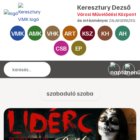
Keresztury Dezső
Városi Művelődési Központ
és intézményei
ZALAEGERSZEG
VMK
AMK
VHK
ART
KSZ
KH
AH
CSB
EP
szabaduló szoba