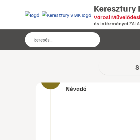
Keresztury
Városi Művelődés
és intézményei
ZALA
s
Névadó