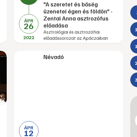
"A szeretet és bőség
üzenetei égen és földön" -
Zentai Anna asztrozófus
ÁPR
26
előadása
Asztrológiai és asztrozófiai
2022
előadássorozat az Apáczaiban
Névadó
ÁPR
12