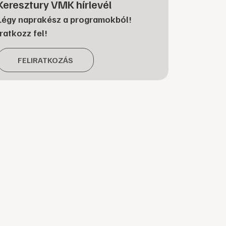
Keresztury VMK hírlevél
Légy naprakész a programokból!
Iratkozz fel!
FELIRATKOZÁS