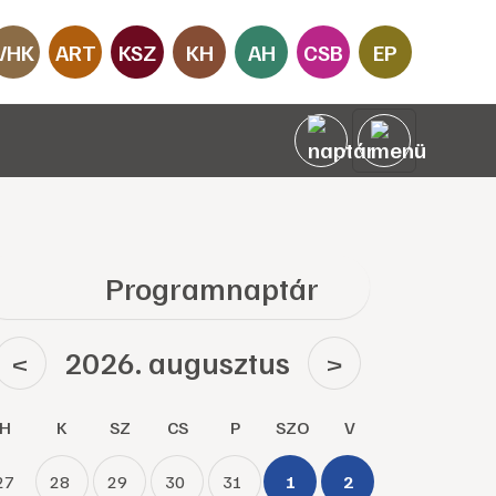
VHK
ART
KSZ
KH
AH
CSB
EP
Programnaptár
2026. augusztus
<
>
H
K
SZ
CS
P
SZO
V
27
28
29
30
31
1
2