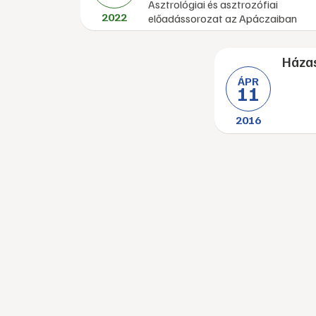
Asztrológiai és asztrozófiai
2022
előadássorozat az Apáczaiban
Házas
ÁPR
11
2016