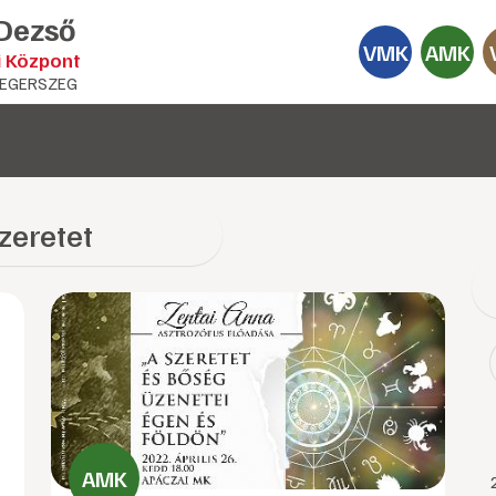
 Dezső
VMK
AMK
i Központ
EGERSZEG
zeretet