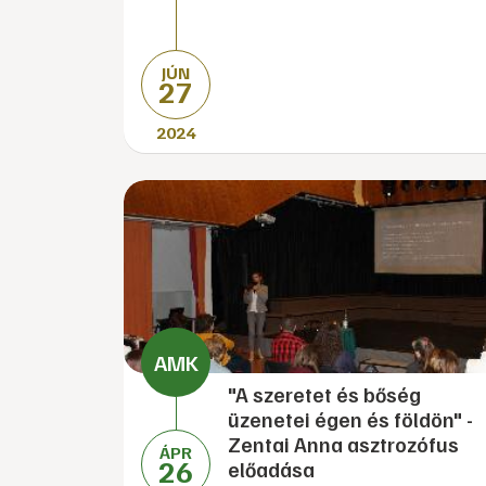
JÚN
27
2024
"A szeretet és bőség
üzenetei égen és földön" -
Zentai Anna asztrozófus
ÁPR
26
előadása