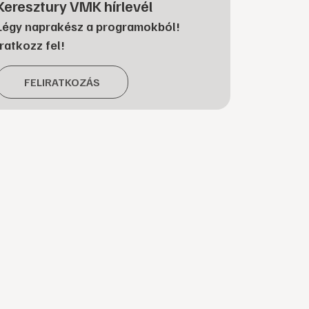
Keresztury VMK hírlevél
Légy naprakész a programokból!
Iratkozz fel!
FELIRATKOZÁS