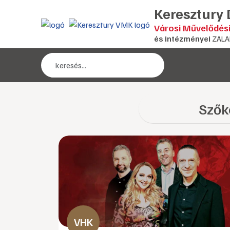
Keresztury
Városi Művelődés
és intézményei
ZALA
Szők