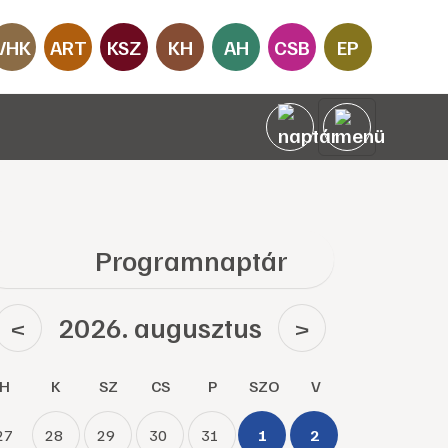
VHK
ART
KSZ
KH
AH
CSB
EP
Programnaptár
2026. augusztus
<
>
H
K
SZ
CS
P
SZO
V
27
28
29
30
31
1
2