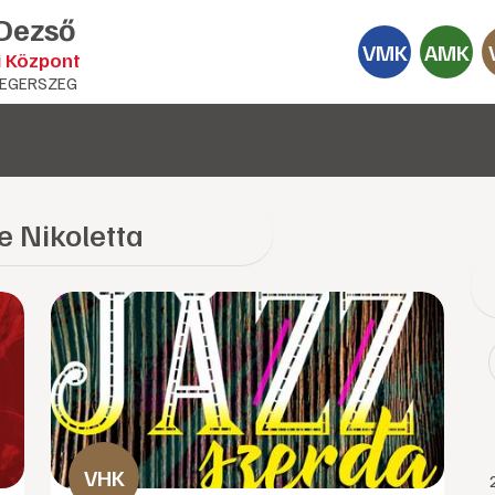
 Dezső
VMK
AMK
i Központ
EGERSZEG
e Nikoletta