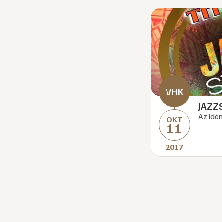
JAZZ
Az idé
OKT
11
2017