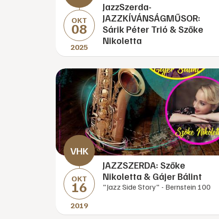
JazzSzerda-
JAZZKÍVÁNSÁGMŰSOR:
OKT
08
Sárik Péter Trió & Szőke
Nikoletta
2025
JAZZSZERDA: Szőke
Nikoletta & Gájer Bálint
OKT
16
"Jazz Side Story" - Bernstein 100
2019