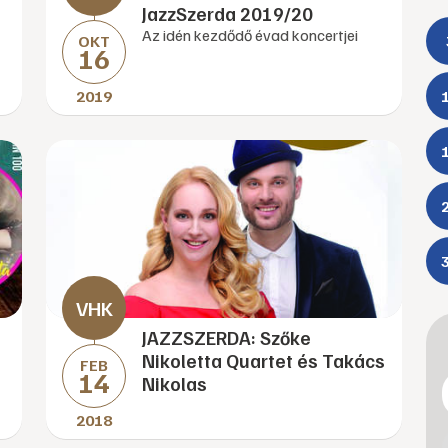
JazzSzerda 2019/20
Az idén kezdődő évad koncertjei
OKT
16
2019
JAZZSZERDA: Szőke
Nikoletta Quartet és Takács
FEB
14
Nikolas
2018