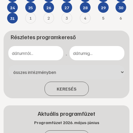
24
25
26
27
28
29
30
1
2
3
4
5
6
31
Részletes programkereső
-
KERESÉS
Aktuális programfüzet
Programfüzet 2026. május-június