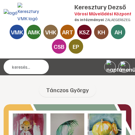
Keresztury Dezső
Városi Művelődési Központ
és intézményei
ZALAEGERSZEG
VMK
AMK
VHK
ART
KSZ
KH
AH
CSB
EP
Tánczos György