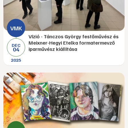
Vízió - Tánczos György festőművész és
Meixner-Hegyi Etelka formatermevző
DEC
04
iparművész kiállítása
2025