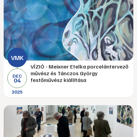
VÍZIÓ - Meixner Etelka porcelántervező
művész és Tánczos György
DEC
04
festőművész kiállítása
2025