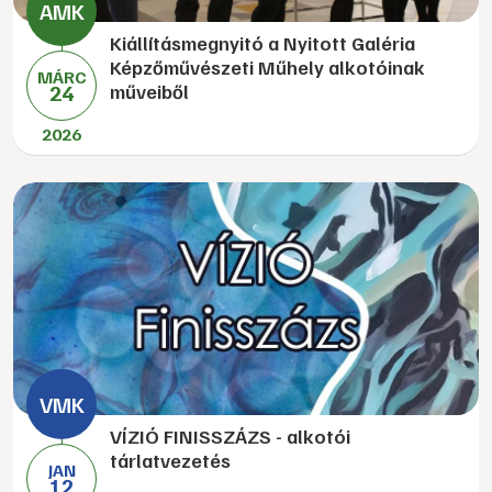
Kiállításmegnyitó a Nyitott Galéria
Képzőművészeti Műhely alkotóinak
MÁRC
24
műveiből
2026
VÍZIÓ FINISSZÁZS - alkotói
tárlatvezetés
JAN
12