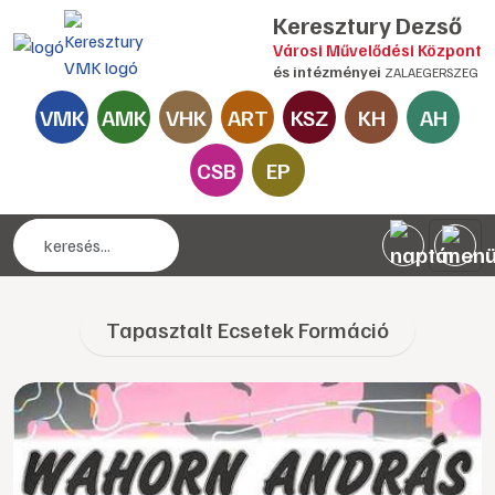
Keresztury Dezső
Városi Művelődési Központ
és intézményei
ZALAEGERSZEG
VMK
AMK
VHK
ART
KSZ
KH
AH
CSB
EP
Tapasztalt Ecsetek Formáció