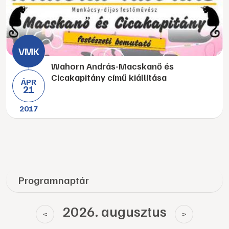
Wahorn András-Macskanő és
Cicakapitány című kiállítása
ÁPR
21
2017
Programnaptár
2026. augusztus
<
>