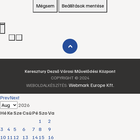
Mégsem
Beállítások mentése
›
Keresztury Dezső Városi Művelődési Központ
COPYRIGHT © 2024
Webmark Europe Kft.
WEBOLDALKÉSZÍTÉS:
Prev
Next
2026
Hé
Ke
Sze
Csü
Pé
Szo
Va
1
2
3
4
5
6
7
8
9
10
11
12
13
14
15
16