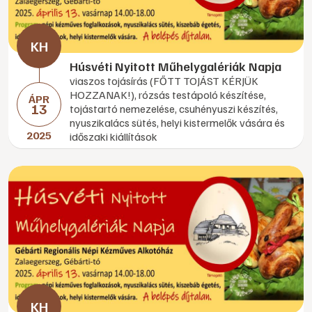
Húsvéti Nyitott Műhelygalériák Napja
viaszos tojásírás (FŐTT TOJÁST KÉRJÜK
HOZZANAK!), rózsás testápoló készítése,
ÁPR
13
tojástartó nemezelése, csuhényuszi készítés,
nyuszikalács sütés, helyi kistermelők vására és
2025
időszaki kiállítások