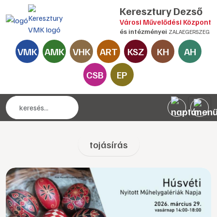
Keresztury Dezső
Városi Művelődési Központ
és intézményei
ZALAEGERSZEG
VMK
AMK
VHK
ART
KSZ
KH
AH
CSB
EP
tojásírás