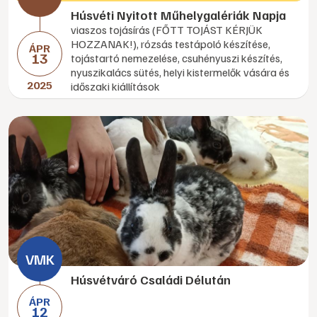
Húsvéti Nyitott Műhelygalériák Napja
viaszos tojásírás (FŐTT TOJÁST KÉRJÜK
HOZZANAK!), rózsás testápoló készítése,
ÁPR
13
tojástartó nemezelése, csuhényuszi készítés,
nyuszikalács sütés, helyi kistermelők vására és
2025
időszaki kiállítások
Húsvétváró Családi Délután
ÁPR
12