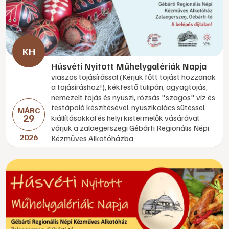
Húsvéti Nyitott Műhelygalériák Napja
viaszos tojásírással (Kérjük főtt tojást hozzanak
a tojásíráshoz!), kékfestő tulipán, agyagtojás,
nemezelt tojás és nyuszi, rózsás "szagos" víz és
testápoló készítésével, nyuszikalács sütéssel,
MÁRC
29
kiállításokkal és helyi kistermelők vásárával
várjuk a zalaegerszegi Gébárti Regionális Népi
2026
Kézműves Alkotóházba