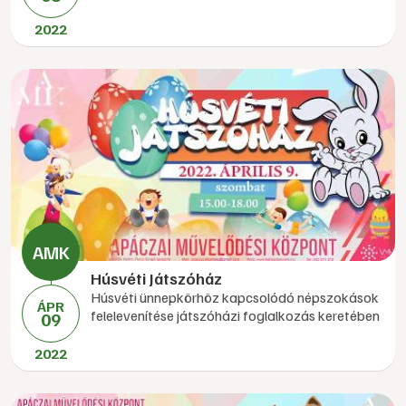
2022
Húsvéti Játszóház
Húsvéti ünnepkörhöz kapcsolódó népszokások
ÁPR
felelevenítése játszóházi foglalkozás keretében
09
2022