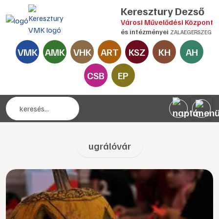
Keresztury Dezső
Városi Művelődési Központ
és intézményei
ZALAEGERSZEG
VMK
AMK
VHK
ART
KSZ
KH
AH
CSB
EP
ugrálóvár