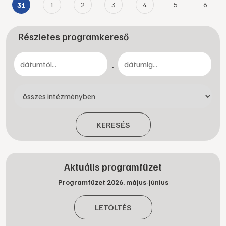
1
2
3
4
5
6
31
Részletes programkereső
-
KERESÉS
Aktuális programfüzet
Programfüzet 2026. május-június
LETÖLTÉS