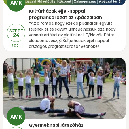
Kultúrházak éjjel-nappal
programsorozat az Apáczaiban
"Az a fontos, hogy ezek a pillanatok együtt
teljenek el, és együtt ünnepelhessük azt, hogy
SZEPT
24
vannak értékei az életünknek."/Novák Péter
előadóművész, a Kultúrházak éjjel-nappal
2021
országos programsorozat védnöke/
Gyermeknapi Játszóház