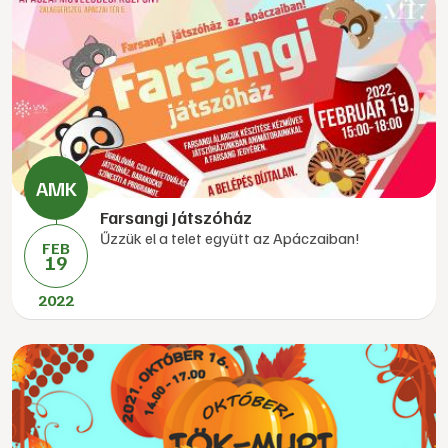
Farsangi Játszóház
Űzzük el a telet együtt az Apáczaiban!
FEB
19
2022