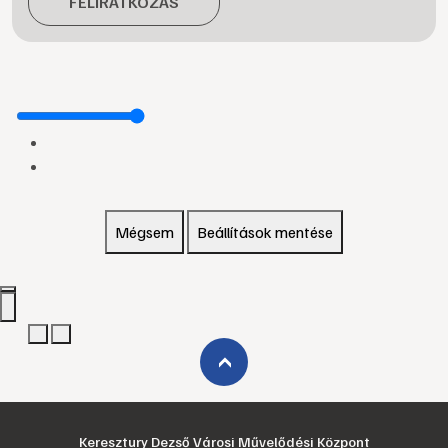
FELIRATKOZÁS
Mégsem
Beállítások mentése
›
Keresztury Dezső Városi Művelődési Központ