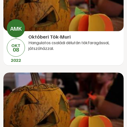
Októberi Tök-Muri
Hangulatos családi délután tökfaragással,
OKT
játszóházzal.
08
2022